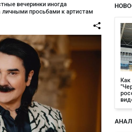
стные вечеринки иногда
НОВО
 личными просьбами к артистам
Как
"Че
рос
вид
АНАЛ