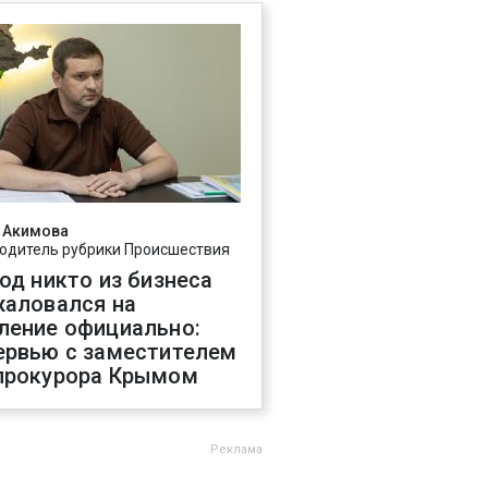
 Акимова
одитель рубрики Происшествия
год никто из бизнеса
жаловался на
ление официально:
ервью с заместителем
прокурора Крымом