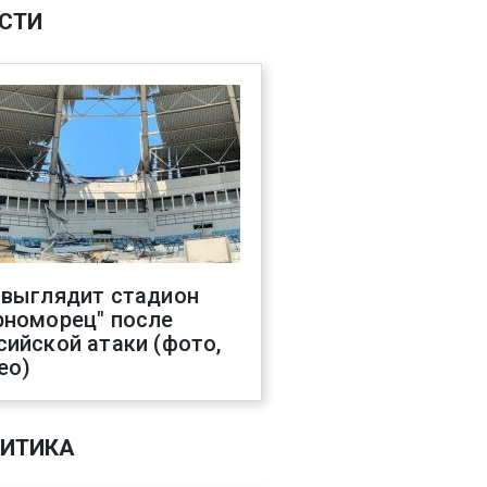
СТИ
 выглядит стадион
рноморец" после
сийской атаки (фото,
ео)
ИТИКА