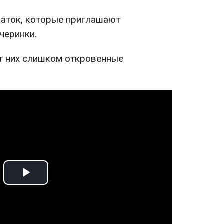
аток, которые приглашают
черинки.
от них слишком откровенные
Play
Video