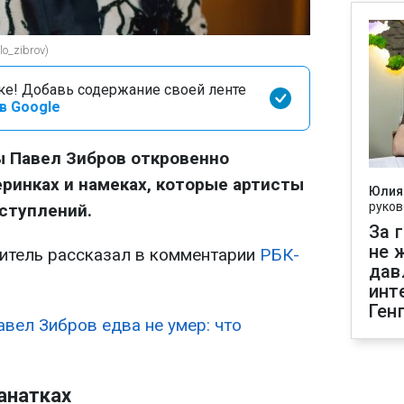
o_zibrov)
оке! Добавь содержание своей ленте
в Google
ы Павел Зибров откровенно
еринках и намеках, которые артисты
Юлия
руков
ступлений.
За 
не 
итель рассказал в комментарии
РБК-
дав
инт
Ген
авел Зибров едва не умер: что
анатках