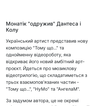
Монатік "одружив" Дантеса і
Колу
Український артист представив нову
композицію "Тому що..." та
однойменну відеороботу, яка
відкриває його новий амбітний арт-
проєкт. Йдеться про мюзиклову
відеотрилогію, що складатиметься з
трьох взаємопов'язаних частин -
"Тому що...", "НуМо" та "АнгелаМ".
За задумом автора, це не окремі