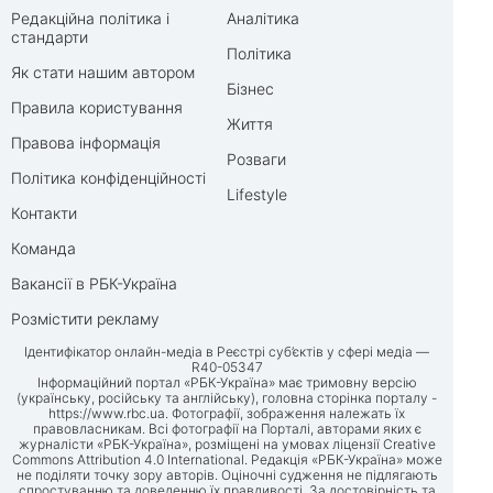
Редакційна політика і
Аналітика
стандарти
Політика
Як стати нашим автором
Бізнес
Правила користування
Життя
Правова інформація
Розваги
Політика конфіденційності
Lifestyle
Контакти
Команда
Вакансії в РБК-Україна
Розмістити рекламу
Ідентифікатор онлайн-медіа в Реєстрі суб’єктів у сфері медіа —
R40-05347
Інформаційний портал «РБК-Україна» має тримовну версію
(українську, російську та англійську), головна сторінка порталу -
https://www.rbc.ua
. Фотографії, зображення належать їх
правовласникам. Всі фотографії на Порталі, авторами яких є
журналісти «РБК-Україна», розміщені на умовах ліцензії Creative
Commons Attribution 4.0 International. Редакція «РБК-Україна» може
не поділяти точку зору авторів. Оціночні судження не підлягають
спростуванню та доведенню їх правдивості. За достовірність та