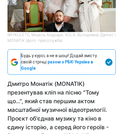
BRYKULETS, Мішель Андраде, KOLA, Володимир Дантес і
MONATIK (фото: пресслужба)
Будь у курсі, а не в шоці! Додай змісту
своїй стрічці
разом з РБК-Україна в
Google
Дмитро Монатік (MONATIK)
презентував кліп на пісню "Тому
що...", який став першим актом
масштабної музичної відеотрилогії.
Проєкт об'єднав музику та кіно в
єдину історію, а серед його героїв -