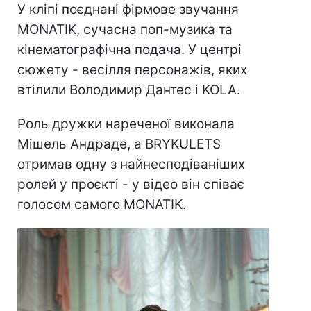
У кліпі поєднані фірмове звучання
MONATIK, сучасна поп-музика та
кінематографічна подача. У центрі
сюжету - весілля персонажів, яких
втілили Володимир Дантес і KOLA.
Роль дружки нареченої виконала
Мішель Андраде, а BRYKULETS
отримав одну з найнесподіваніших
ролей у проєкті - у відео він співає
голосом самого MONATIK.