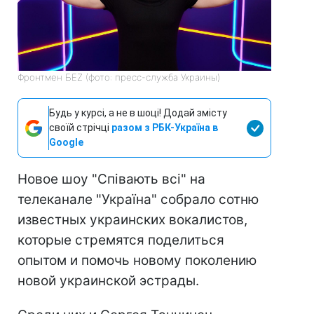
Фронтмен БЕZ (фото: пресс-служба Украины)
Будь у курсі, а не в шоці! Додай змісту
своїй стрічці
разом з РБК-Україна в
Google
Новое шоу "Співають всі" на
телеканале "Україна" собрало сотню
известных украинских вокалистов,
которые стремятся поделиться
опытом и помочь новому поколению
новой украинской эстрады.