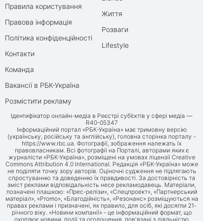
Правила користування
Життя
Правова інформація
Розваги
Політика конфіденційності
Lifestyle
Контакти
Команда
Вакансії в РБК-Україна
Розмістити рекламу
Ідентифікатор онлайн-медіа в Реєстрі суб’єктів у сфері медіа —
R40-05347
Інформаційний портал «РБК-Україна» має тримовну версію
(українську, російську та англійську), головна сторінка порталу -
https://www.rbc.ua
. Фотографії, зображення належать їх
правовласникам. Всі фотографії на Порталі, авторами яких є
журналісти «РБК-Україна», розміщені на умовах ліцензії Creative
Commons Attribution 4.0 International. Редакція «РБК-Україна» може
не поділяти точку зору авторів. Оціночні судження не підлягають
спростуванню та доведенню їх правдивості. За достовірність та
зміст реклами відповідальність несе рекламодавець. Матеріали,
позначені плашкою: «Прес-релізи», «Спецпроект», «Партнерський
матеріал», «Promo», «Благодійність», «Резонанс» розміщуються на
правах реклами і призначені, як правило, для осіб, які досягли 21-
річного віку. «Новини компанії» - це інформаційний формат, що
охоплює новини, події та оголошення, пов'язані з діяльністю