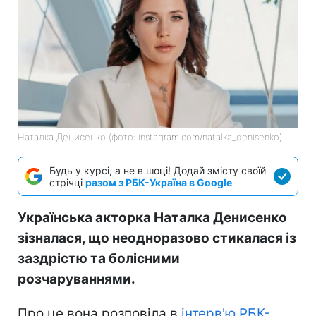
Наталка Денисенко (фото: instagram.com/natalka_denisenko)
Будь у курсі, а не в шоці! Додай змісту своїй
стрічці
разом з РБК-Україна в Google
Українська акторка Наталка Денисенко
зізналася, що неодноразово стикалася із
заздрістю та болісними
розчаруваннями.
Про це вона розповіла в
інтерв'ю РБК-