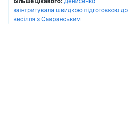
Більше цікавого:
Денисенко
заінтригувала швидкою підготовкою до
весілля з Савранським