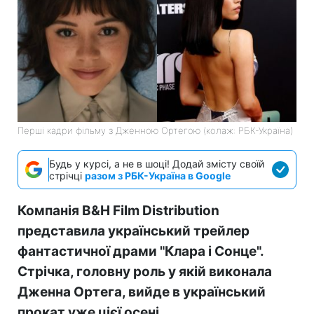
Перші кадри фільму з Дженною Ортегою (колаж: РБК-Україна)
Будь у курсі, а не в шоці! Додай змісту своїй
стрічці
разом з РБК-Україна в Google
Компанія B&H Film Distribution
представила український трейлер
фантастичної драми "Клара і Сонце".
Стрічка, головну роль у якій виконала
Дженна Ортега, вийде в український
прокат уже цієї осені.