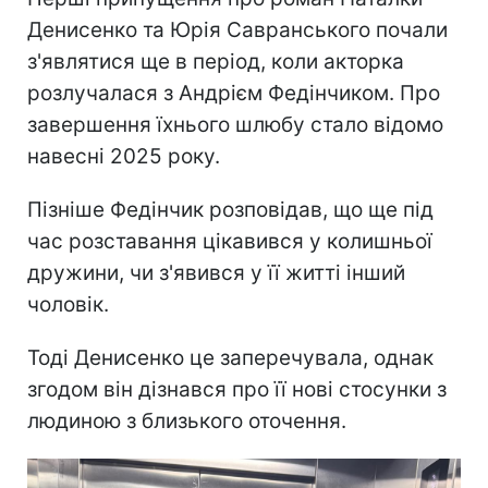
Денисенко та Юрія Савранського почали
з'являтися ще в період, коли акторка
розлучалася з Андрієм Федінчиком. Про
завершення їхнього шлюбу стало відомо
навесні 2025 року.
Пізніше Федінчик розповідав, що ще під
час розставання цікавився у колишньої
дружини, чи з'явився у її житті інший
чоловік.
Тоді Денисенко це заперечувала, однак
згодом він дізнався про її нові стосунки з
людиною з близького оточення.