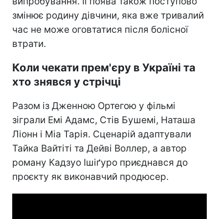
випробування. Її поява також поступово
змінює родину дівчини, яка вже тривалий
час не може оговтатися після болісної
втрати.
Коли чекати прем'єру в Україні та
хто знявся у стрічці
Разом із Дженною Ортегою у фільмі
зіграли Емі Адамс, Стів Бушемі, Наташа
Ліонн і Міа Тарія. Сценарій адаптували
Тайка Вайтіті та Дейві Воллер, а автор
роману Кадзуо Ішіґуро приєднався до
проєкту як виконавчий продюсер.