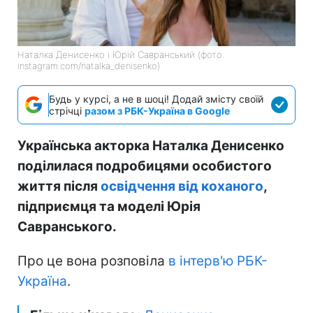
Наталка Денисенко і Юрій Савранський (фото:
instagram.com/natalka_denisenko)
Будь у курсі, а не в шоці! Додай змісту своїй
стрічці
разом з РБК-Україна в Google
Українська акторка Наталка Денисенко
поділилася подробицями особистого
життя після
освідчення від коханого
,
підприємця та моделі Юрія
Савранського.
Про це вона розповіла
в інтерв'ю
РБК-
Україна
.