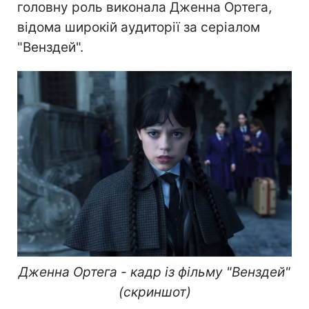
головну роль виконала Дженна Ортега,
відома широкій аудиторії за серіалом
"Венздей".
Дженна Ортега - кадр із фільму "Венздей"
(скриншот)