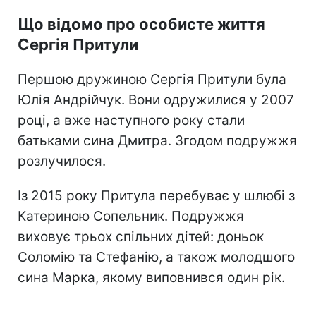
Що відомо про особисте життя
Сергія Притули
Першою дружиною Сергія Притули була
Юлія Андрійчук. Вони одружилися у 2007
році, а вже наступного року стали
батьками сина Дмитра. Згодом подружжя
розлучилося.
Із 2015 року Притула перебуває у шлюбі з
Катериною Сопельник. Подружжя
виховує трьох спільних дітей: доньок
Соломію та Стефанію, а також молодшого
сина Марка, якому виповнився один рік.