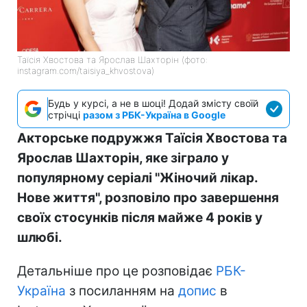
Таїсія Хвостова та Ярослав Шахторін (фото:
instagram.com/taisiya_khvostova)
Будь у курсі, а не в шоці! Додай змісту своїй
стрічці
разом з РБК-Україна в Google
Акторське подружжя Таїсія Хвостова та
Ярослав Шахторін, яке зіграло у
популярному серіалі "Жіночий лікар.
Нове життя", розповіло про завершення
своїх стосунків після майже 4 років у
шлюбі.
Детальніше про це розповідає
РБК-
Україна
з посиланням на
допис
в