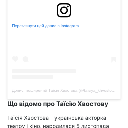
Переглянути цей допис в Instagram
Допис, поширений Таїсія Хвостова (@taisiya_khvostova)
Що відомо про Таїсію Хвостову
Таїсія Хвостова - українська акторка
театру і кіно, народилася 5 листопада