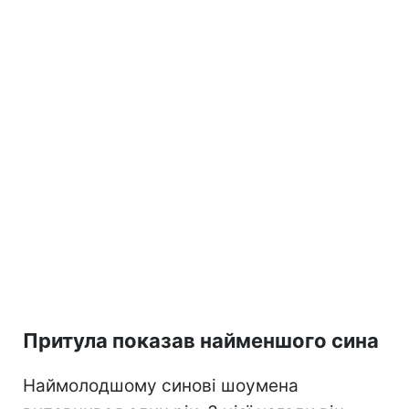
Притула показав найменшого сина
Наймолодшому синові шоумена