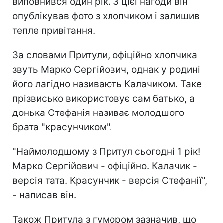
виповнився один рік. З цієї нагоди він
опублікував фото з хлопчиком і залишив
тепле привітання.
За словами Притули, офіційно хлопчика
звуть Марко Сергійович, однак у родині
його лагідно називають Калачиком. Таке
прізвисько використовує сам батько, а
донька Стефанія називає молодшого
брата "красунчиком".
"Наймолодшому з Притул сьогодні 1 рік!
Марко Сергійович - офіційно. Калачик -
версія тата. Красунчик - версія Стефанії",
- написав він.
Також Притула з гумором зазначив, що