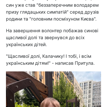
син уже став "беззаперечним володарем
призу глядацьких симпатій" серед друзів
родини та "головним посміхуном Києва".
На завершення волонтер побажав синові
щасливої долі та звернувся до всіх
українських дітей.
"Щасливої долі, Калачику! І тобі, і всім
українським дітям!" - написав Притула.