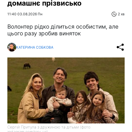
домашнє прізвисько
11:40 03.08.2026 Пн
2 хв
Волонтер рідко ділиться особистим, але
цього разу зробив виняток
КАТЕРИНА СОБКОВА
Сергій Притула з дружиною та дітьми (фото:
instagram.com/siriy_ua)