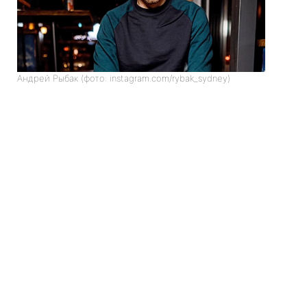
Андрей Рыбак (фото: instagram.com/rybak_sydney)