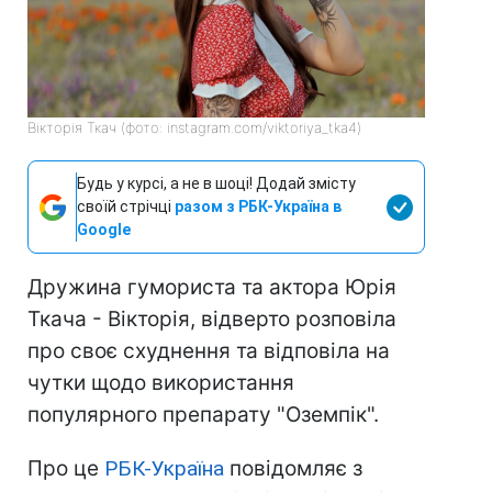
Вікторія Ткач (фото: instagram.com/viktoriya_tka4)
Будь у курсі, а не в шоці! Додай змісту
своїй стрічці
разом з РБК-Україна в
Google
Дружина гумориста та актора Юрія
Ткача - Вікторія, відверто розповіла
про своє схуднення та відповіла на
чутки щодо використання
популярного препарату "Оземпік".
Про це
РБК-Україна
повідомляє з