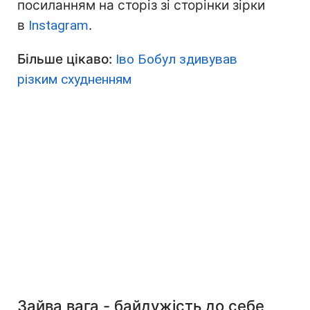
посиланням на сторіз зі сторінки зірки
в
Instagram
.
Більше цікаво:
Іво Бобул здивував
різким схудненням
Зайва вага - байдужість до себе