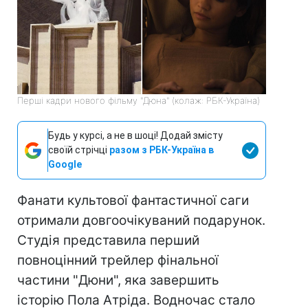
Перші кадри нового фільму "Дюна" (колаж: РБК-Україна)
Будь у курсі, а не в шоці! Додай змісту
своїй стрічці
разом з РБК-Україна в
Google
Фанати культової фантастичної саги
отримали довгоочікуваний подарунок.
Студія представила перший
повноцінний трейлер фінальної
частини "Дюни", яка завершить
історію Пола Атріда. Водночас стало