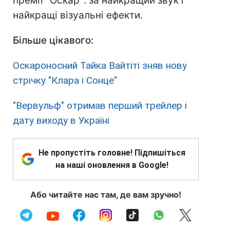
премії "Оскар": за найкращий звук і
найкращі візуальні ефекти.
Більше цікавого:
Оскароносний Тайка Вайтіті зняв нову
стрічку "Клара і Сонце"
"Вервульф" отримав перший трейлер і
дату виходу в Україні
Не пропустіть головне! Підпишіться
на наші оновлення в Google!
Або читайте нас там, де вам зручно!