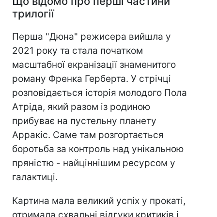
Що відомо про перші частини
трилогії
Перша "Дюна" режисера вийшла у
2021 року та стала початком
масштабної екранізації знаменитого
роману Френка Герберта. У стрічці
розповідається історія молодого Пола
Атріда, який разом із родиною
прибуває на пустельну планету
Арракіс. Саме там розгортається
боротьба за контроль над унікальною
пряністю - найціннішим ресурсом у
галактиці.
Картина мала великий успіх у прокаті,
отримала схвальні відгуки критиків і