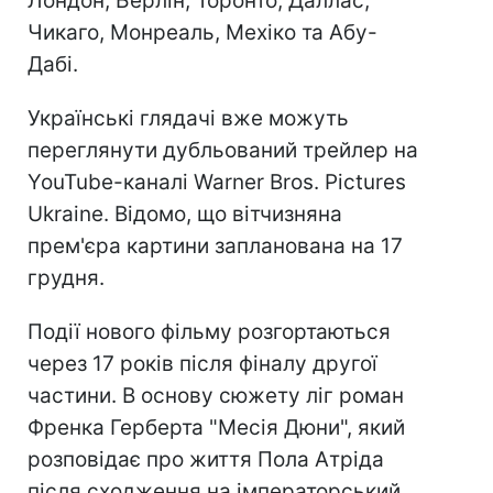
Лондон, Берлін, Торонто, Даллас,
Чикаго, Монреаль, Мехіко та Абу-
Дабі.
Українські глядачі вже можуть
переглянути дубльований трейлер на
YouTube-каналі Warner Bros. Pictures
Ukraine. Відомо, що вітчизняна
прем'єра картини запланована на 17
грудня.
Події нового фільму розгортаються
через 17 років після фіналу другої
частини. В основу сюжету ліг роман
Френка Герберта "Месія Дюни", який
розповідає про життя Пола Атріда
після сходження на імператорський