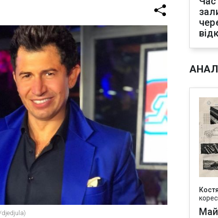
Час
зал
чер
від
АНАЛ
Кост
корес
Май
djedjula)