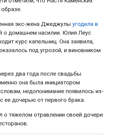
ти отметили, что Настя Каменских
 образе.
менная экс-жена Джеджулы
угодила в
й о домашнем насилии. Юлия Леус
ходит курс капельниц. Она заявила,
оказалось под угрозой, и виновником
через два года после свадьбы.
именно она была инициатором
 словам, недопонимание появилось из-
 ее дочерью от первого брака.
 о тяжелом отравлении своей дочери
есторанов.