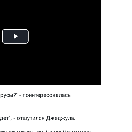
Play
Video
трусы?" - поинтересовалась
одет", - отшутился Джеджула.