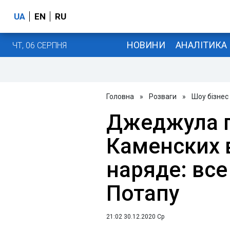
UA
EN
RU
НОВИНИ
АНАЛІТИКА
ЧТ, 06 СЕРПНЯ
Головна
»
Розваги
»
Шоу бізнес
Джеджула п
Каменских 
наряде: все
Потапу
21:02 30.12.2020 Ср