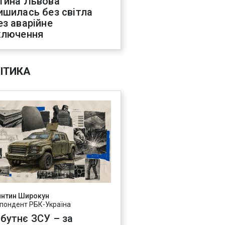
тина Львова
ишилась без світла
ез аварійне
ключення
ІТИКА
янтин Широкун
пондент РБК-Україна
бутнє ЗСУ – за