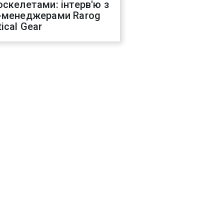
оскелетами: інтерв'ю з
-менеджерами Rarog
ical Gear