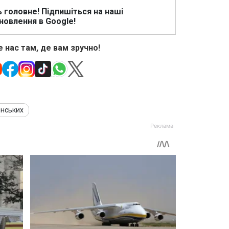
ь головне! Підпишіться на наші
новлення в Google!
 нас там, де вам зручно!
енських