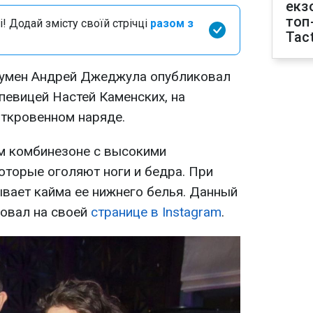
екз
топ
і! Додай змісту своїй стрічці
разом з
Tact
умен Андрей Джеджула опубликовал
певицей Настей Каменских, на
откровенном наряде.
м комбинезоне с высокими
оторые оголяют ноги и бедра. При
ывает кайма ее нижнего белья. Данный
овал на своей
странице в Instagram
.