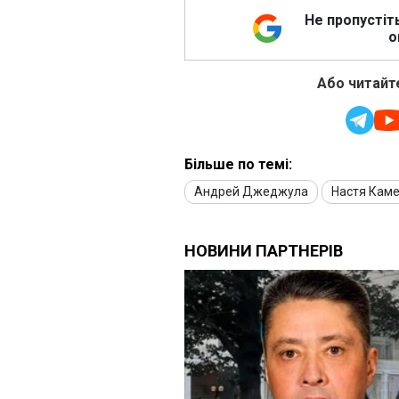
Не пропустіт
о
Або читайте
Більше по темі:
Андрей Джеджула
Настя Кам