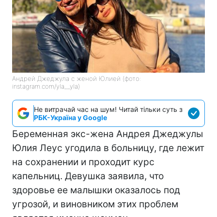
Андрей Джеджула с женой Юлией (фото:
instagram.com/yla__yla)
Не витрачай час на шум! Читай тільки суть з
РБК-Україна у Google
Беременная экс-жена Андрея Джеджулы
Юлия Леус угодила в больницу, где лежит
на сохранении и проходит курс
капельниц. Девушка заявила, что
здоровье ее малышки оказалось под
угрозой, и виновником этих проблем