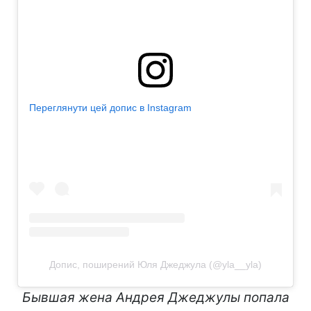
Переглянути цей допис в Instagram
Допис, поширений Юля Джеджула (@yla__yla)
Бывшая жена Андрея Джеджулы попала