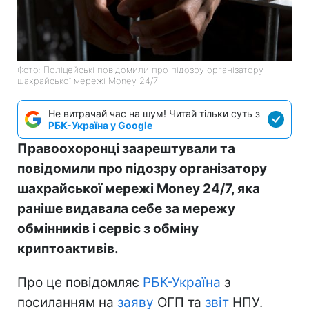
Фото: Поліцейські повідомили про підозру організатору
шахрайської мережі Money 24/7
Не витрачай час на шум! Читай тільки суть з
РБК-Україна у Google
Правоохоронці заарештували та
повідомили про підозру організатору
шахрайської мережі Money 24/7, яка
раніше видавала себе за мережу
обмінників і сервіс з обміну
криптоактивів.
Про це повідомляє
РБК-Україна
з
посиланням на
заяву
ОГП та
звіт
НПУ.