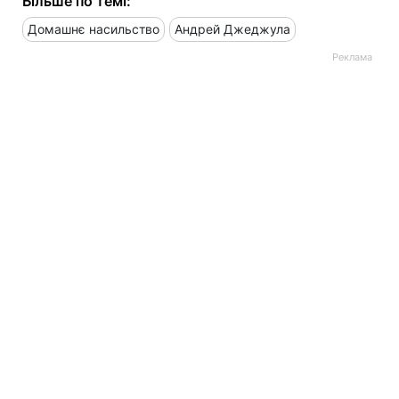
Більше по темі:
Домашнє насильство
Андрей Джеджула