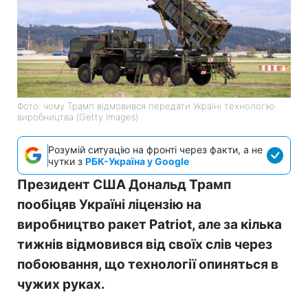
Фото: чому Трамп відмовився передати Україні технологію
виробництва (Getty Images)
Розумій ситуацію на фронті через факти, а не
чутки з
РБК-Україна у Google
Президент США Дональд Трамп
пообіцяв Україні ліцензію на
виробництво ракет Patriot, але за кілька
тижнів відмовився від своїх слів через
побоювання, що технології опиняться в
чужих руках.