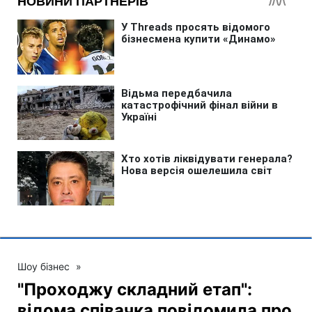
Шоу бізнес
»
"Проходжу складний етап":
відома співачка повідомила про