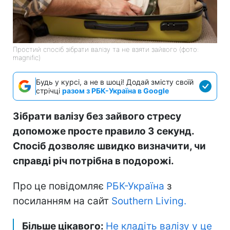
Простий спосіб зібрати валізу та не взяти зайвого (фото:
magnific)
Будь у курсі, а не в шоці! Додай змісту своїй
стрічці
разом з РБК-Україна в Google
Зібрати валізу без зайвого стресу
допоможе просте правило 3 секунд.
Спосіб дозволяє швидко визначити, чи
справді річ потрібна в подорожі.
Про це повідомляє
РБК-Україна
з
посиланням на сайт
Southern Living.
Більше цікавого:
Не кладіть валізу у це