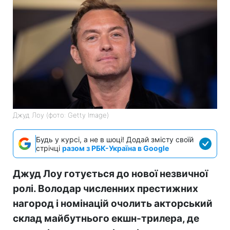
Джуд Лоу (фото: Getty Image)
Будь у курсі, а не в шоці! Додай змісту своїй
стрічці
разом з РБК-Україна в Google
Джуд Лоу готується до нової незвичної
ролі. Володар численних престижних
нагород і номінацій очолить акторський
склад майбутнього екшн-трилера, де