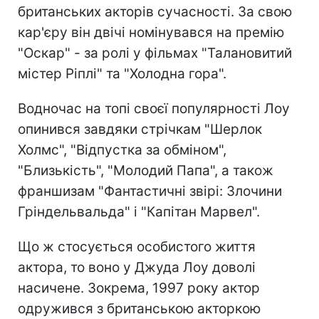
британських акторів сучасності. За свою
кар'єру він двічі номінувався на премію
"Оскар" - за ролі у фільмах "Талановитий
містер Ріплі" та "Холодна гора".
Водночас на топі своєї популярності Лоу
опинився завдяки стрічкам "Шерлок
Холмс", "Відпустка за обміном",
"Близькість", "Молодий Папа", а також
франшизам "Фантастичні звірі: Злочини
Гріндельвальда" і "Капітан Марвел".
Що ж стосується особистого життя
актора, то воно у Джуда Лоу доволі
насичене. Зокрема, 1997 року актор
одружився з британською акторкою