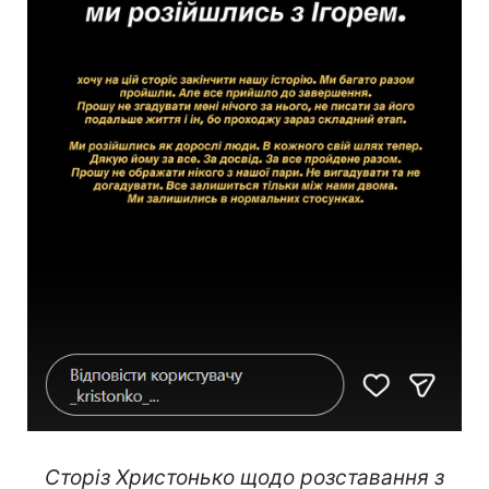
Сторіз Христонько щодо розставання з