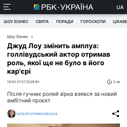
UA
ШОУ БІЗНЕС
СВЯТА
ПОРАДИ
ГОРОСКОПИ
ЦІКАВ
Шоу бізнес
»
Джуд Лоу змінить амплуа:
голлівудський актор отримав
роль, якої ще не було в його
кар'єрі
16:53 07.07.2026 Вт
3 хв
Після гучних ролей зірка взявся за новий
амбітний проєкт
НАТАЛЯ КРИЖАНІВСЬКА