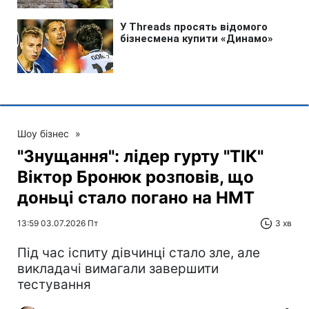
Шоу бізнес
»
"Знущання": лідер гурту "ТІК"
Віктор Бронюк розповів, що
доньці стало погано на НМТ
13:59 03.07.2026 Пт
3 хв
Під час іспиту дівчинці стало зле, але
викладачі вимагали завершити
тестування