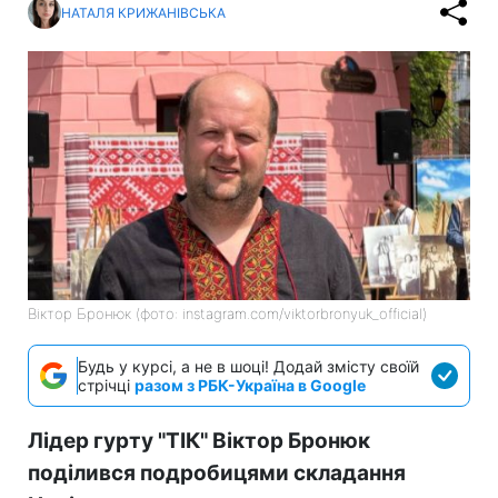
НАТАЛЯ КРИЖАНІВСЬКА
Віктор Бронюк (фото: instagram.com/viktorbronyuk_official)
Будь у курсі, а не в шоці! Додай змісту своїй
стрічці
разом з РБК-Україна в Google
Лідер гурту "ТІК" Віктор Бронюк
поділився подробицями складання