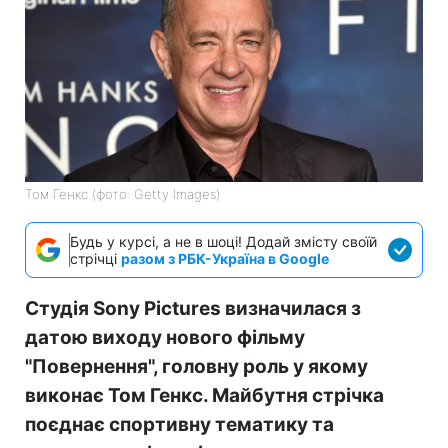
Том Генкс (фото: Getty Images)
Будь у курсі, а не в шоці! Додай змісту своїй
стрічці
разом з РБК-Україна в Google
Студія Sony Pictures визначилася з
датою виходу нового фільму
"Повернення", головну роль у якому
виконає Том Генкс. Майбутня стрічка
поєднає спортивну тематику та