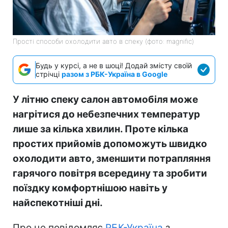
Прості способи охолодити авто в спеку (фото: magnific)
Будь у курсі, а не в шоці! Додай змісту своїй
стрічці
разом з РБК-Україна в Google
У літню спеку салон автомобіля може
нагрітися до небезпечних температур
лише за кілька хвилин. Проте кілька
простих прийомів допоможуть швидко
охолодити авто, зменшити потрапляння
гарячого повітря всередину та зробити
поїздку комфортнішою навіть у
найспекотніші дні.
Про це повідомляє
РБК-Україна
з