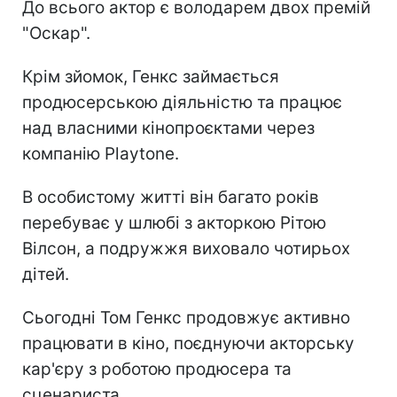
До всього актор є володарем двох премій
"Оскар".
Крім зйомок, Генкс займається
продюсерською діяльністю та працює
над власними кінопроєктами через
компанію Playtone.
В особистому житті він багато років
перебуває у шлюбі з акторкою Рітою
Вілсон, а подружжя виховало чотирьох
дітей.
Сьогодні Том Генкс продовжує активно
працювати в кіно, поєднуючи акторську
кар'єру з роботою продюсера та
сценариста.