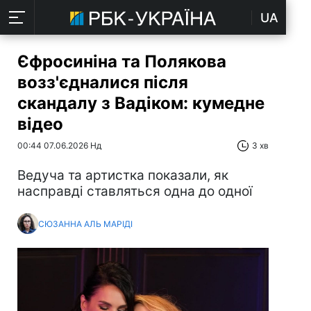
UA
Єфросиніна та Полякова
возз'єдналися після
скандалу з Вадіком: кумедне
відео
00:44 07.06.2026 Нд
3 хв
Ведуча та артистка показали, як
насправді ставляться одна до одної
СЮЗАННА АЛЬ МАРІДІ