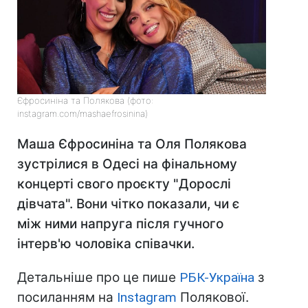
Єфросиніна та Полякова (фото:
instagram.com/mashaefrosinina)
Маша Єфросиніна та Оля Полякова
зустрілися в Одесі на фінальному
концерті свого проєкту "Дорослі
дівчата". Вони чітко показали, чи є
між ними напруга після гучного
інтерв'ю чоловіка співачки.
Детальніше про це пише
РБК-Україна
з
посиланням на
Instagram
Полякової.