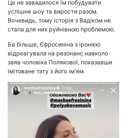
Це не завадилося їм побудувати
успішне шоу та вирости разом.
Вочевидь, тому історія з Вадіком не
стала для них руйнівною проблемою.
Ба більше, Єфросиніна з іронією
відреагувала на резонанс навколо
заяв чоловіка Полякової, показавши
імітоване тату з його ім'ям.