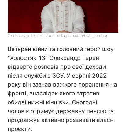
Олександр Терен (фото: instagram.com/tsvit_terenu)
Ветеран війни та головний герой шоу
"Холостяк-13" Олександр Терен
відверто розповів про свої доходи
після служби в ЗСУ. У серпні 2022
року він зазнав важкого поранення на
фронті, внаслідок якого втратив
обидві нижні кінцівки. Сьогодні
чоловік отримує державну пенсію та
продовжує активно розвивати власні
проєкти.