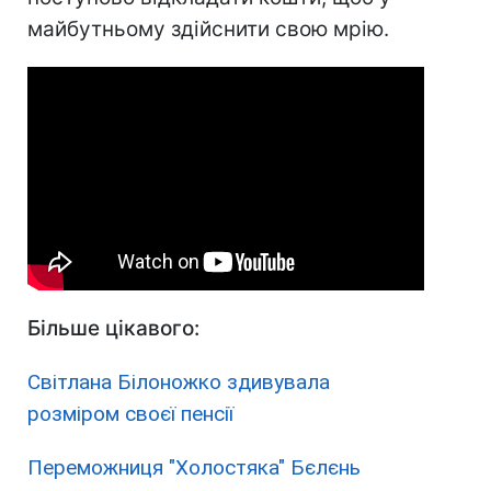
майбутньому здійснити свою мрію.
Більше цікавого:
Світлана Білоножко здивувала
розміром своєї пенсії
Переможниця "Холостяка" Бєлєнь