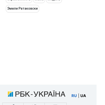
Эмили Ратаковски
RU
|
UA