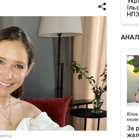
Укр
Іль
НПЗ
АНАЛ
Юлія
керів
За р
жал
adcha)