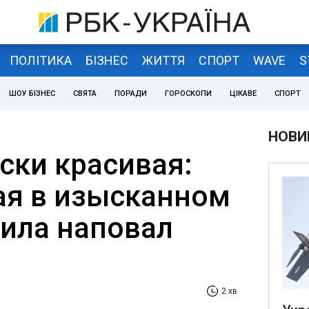
ПОЛІТИКА
БІЗНЕС
ЖИТТЯ
СПОРТ
WAVE
S
ШОУ БІЗНЕС
СВЯТА
ПОРАДИ
ГОРОСКОПИ
ЦІКАВЕ
СПОРТ
НОВИ
ски красивая:
ая в изысканном
зила наповал
2 хв