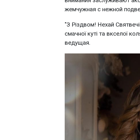
внимания заслуживают аксе
жемчужная с нежной подве
"З Різдвом! Нехай Святвеч
смачної куті та вкселої к
ведущая.