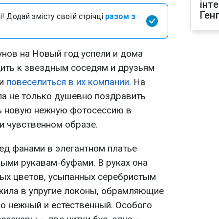
інт
Ген
і! Додай змісту своїй стрічці
разом з
унов на Новый год успели и дома
дить к звездным соседям и друзьям
 и
повеселиться в их компании
. На
а не только душевно поздравить
ть новую нежную фотосессию в
и чувственном образе.
ед фанами в элегантном платье
ными рукавам-буфами. В руках она
лых цветов, усыпанных серебристым
ожила в упругие локоны, обрамляющие
о нежный и естественный. Особого