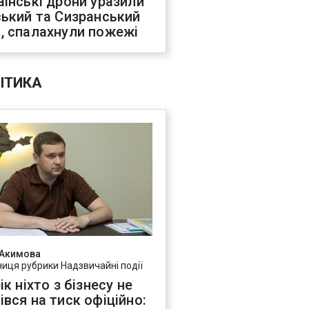
аїнські дрони уразили
ський та Сизранський
, спалахнули пожежі
ІТИКА
 Акимова
ниця рубрики Надзвичайні події
ік ніхто з бізнесу не
івся на тиск офіційно: