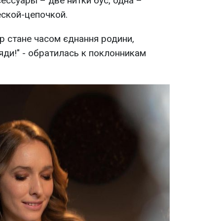
ссуары – две нитки бус, одна –
ской-цепочкой.
ір стане часом єднання родини,
оляди!" - обратилась к поклонникам