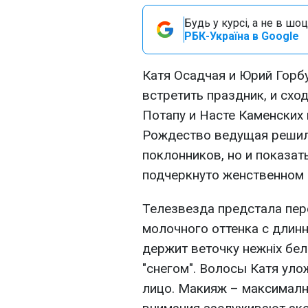
Будь у курсі, а не в шоц
РБК-Україна в Google
Катя Осадчая и Юрий Горб
встретить праздник, и схо
Потапу и Насте Каменских
Рождество ведущая решил
поклонников, но и показа
подчеркнуто женственном 
Телезвезда предстала пер
молочного оттенка с длин
держит веточку нежніх бе
"снегом". Волосы Катя ул
лицо. Макияж – максималн