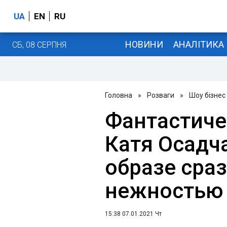
UA
EN
RU
НОВИНИ
АНАЛІТИКА
СБ, 08 СЕРПНЯ
Головна
»
Розваги
»
Шоу бізнес
Фантастиче
Катя Осадч
образе сра
нежностью
15:38 07.01.2021 Чт