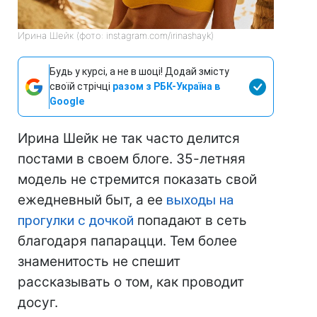
Ирина Шейк (фото: instagram.com/irinashayk)
Будь у курсі, а не в шоці! Додай змісту
своїй стрічці
разом з РБК-Україна в
Google
Ирина Шейк не так часто делится
постами в своем блоге. 35-летняя
модель не стремится показать свой
ежедневный быт, а ее
выходы на
прогулки с дочкой
попадают в сеть
благодаря папарацци. Тем более
знаменитость не спешит
рассказывать о том, как проводит
досуг.