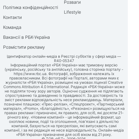
Розваги
Політика конфіденційності
Lifestyle
Контакти
Команда
Вакансії в РБК-Україна
Розмістити рекламу
Ідентифікатор онлайн-медіа в Реєстрі суб’єктів у сфері медіа —
R40-05347
Інформаційний портал «РБК-Україна» має тримовну версію
(українську, російську та англійську), головна сторінка порталу -
https://www.rbc.ua
. Фотографії, зображення належать їх
правовласникам. Всі фотографії на Порталі, авторами яких є
журналісти «РБК-Україна», розміщені на умовах ліцензії Creative
Commons Attribution 4.0 International. Редакція «РБК-Україна» може
не поділяти точку зору авторів. Оціночні судження не підлягають
спростуванню та доведенню їх правдивості. За достовірність та
зміст реклами відповідальність несе рекламодавець. Матеріали,
позначені плашкою: «Прес-релізи», «Спецпроект», «Партнерський
матеріал», «Promo», «Благодійність», «Резонанс» розміщуються на
правах реклами і призначені, як правило, для осіб, які досягли 21-
річного віку. «Новини компанії» - це інформаційний формат, що
охоплює новини, події та оголошення, пов'язані з діяльністю
компаній, базуються на пресрелізах, які випускають самі
компанії, і за які редакція не несе відповідальність. Онлайн-медіа
«РБК-Україна» призначене для осіб віком від 21 року.
© ТОВ «УБТ», 2006-2026.