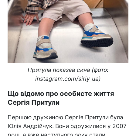
Притула показав сина (фото:
instagram.com/siriy_ua)
Що відомо про особисте життя
Сергія Притули
Першою дружиною Сергія Притули була
Юлія Андрійчук. Вони одружилися у 2007
році, а вже наступного року стали