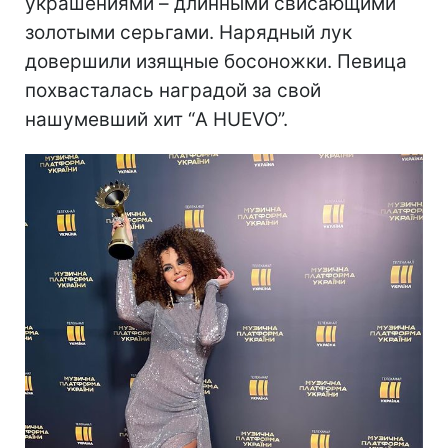
украшениями – длинными свисающими
золотыми серьгами. Нарядный лук
довершили изящные босоножки. Певица
похвасталась наградой за свой
нашумевший хит “A HUEVO”.