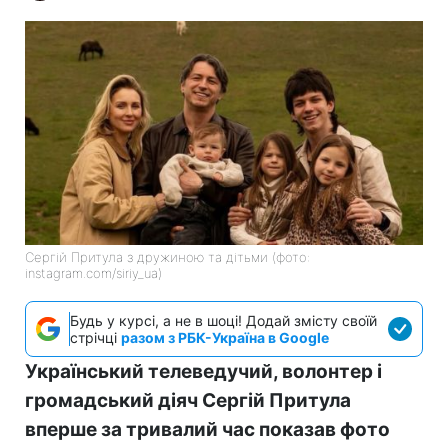
Сергій Притула з дружиною та дітьми (фото:
instagram.com/siriy_ua)
Будь у курсі, а не в шоці! Додай змісту своїй
стрічці
разом з РБК-Україна в Google
Український телеведучий, волонтер і
громадський діяч Сергій Притула
вперше за тривалий час показав фото