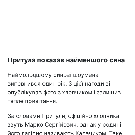
Притула показав найменшого сина
Наймолодшому синові шоумена
виповнився один рік. З цієї нагоди він
опублікував фото з хлопчиком і залишив
тепле привітання.
За словами Притули, офіційно хлопчика
звуть Марко Сергійович, однак у родині
його лагідно називають Калачиком. Таке