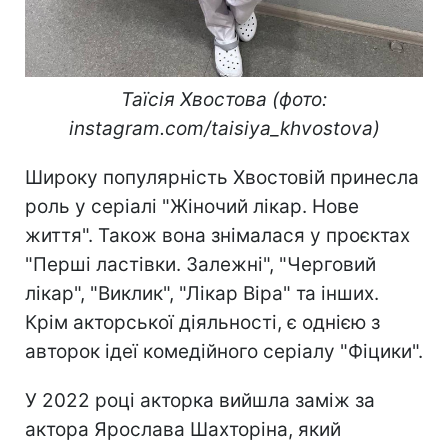
Таїсія Хвостова (фото:
instagram.com/taisiya_khvostova)
Широку популярність Хвостовій принесла
роль у серіалі "Жіночий лікар. Нове
життя". Також вона знімалася у проєктах
"Перші ластівки. Залежні", "Черговий
лікар", "Виклик", "Лікар Віра" та інших.
Крім акторської діяльності, є однією з
авторок ідеї комедійного серіалу "Фіцики".
У 2022 році акторка вийшла заміж за
актора Ярослава Шахторіна, який