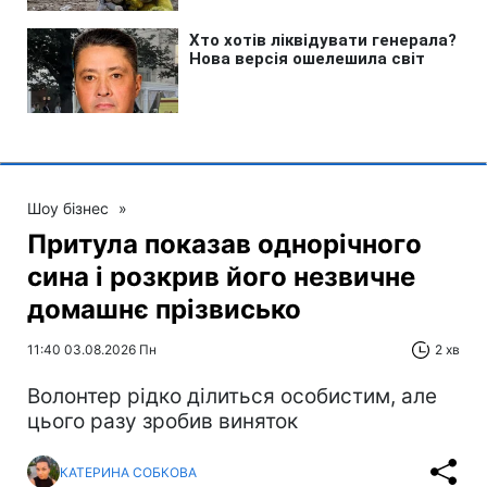
Шоу бізнес
»
Притула показав однорічного
сина і розкрив його незвичне
домашнє прізвисько
11:40 03.08.2026 Пн
2 хв
Волонтер рідко ділиться особистим, але
цього разу зробив виняток
КАТЕРИНА СОБКОВА