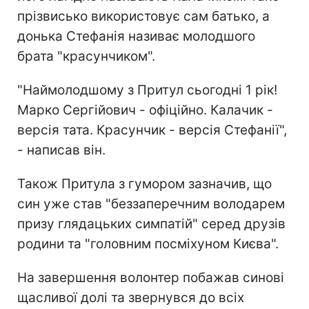
прізвисько використовує сам батько, а
донька Стефанія називає молодшого
брата "красунчиком".
"Наймолодшому з Притул сьогодні 1 рік!
Марко Сергійович - офіційно. Калачик -
версія тата. Красунчик - версія Стефанії",
- написав він.
Також Притула з гумором зазначив, що
син уже став "беззаперечним володарем
призу глядацьких симпатій" серед друзів
родини та "головним посміхуном Києва".
На завершення волонтер побажав синові
щасливої долі та звернувся до всіх