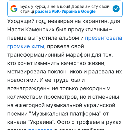
Будь у курсі, а не в шоці! Додай змісту своїй
стрічці
разом з РБК-Україна в Google
Уходящий год, невзирая на карантин, для
Насти Каменских был продуктивным –
певица выпустила альбом и
презентовала
громкие хиты
, провела свой
трансформационный марафон для тех,
кто хочет изменить качество жизни,
мотивировала поклонников и радовала их
новостями. И ее труды были
вознаграждены не только рекордным
количеством просмотров, но и отмечены
на ежегодной музыкальной украинской
премии "Музыкальная платформа" от
канала "Украина". Фото с трофеем в руках