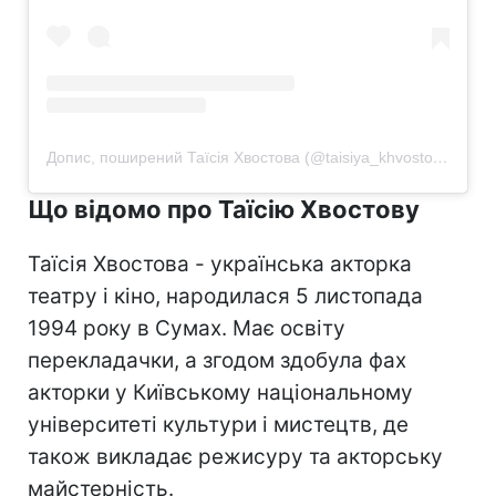
Допис, поширений Таїсія Хвостова (@taisiya_khvostova)
Що відомо про Таїсію Хвостову
Таїсія Хвостова - українська акторка
театру і кіно, народилася 5 листопада
1994 року в Сумах. Має освіту
перекладачки, а згодом здобула фах
акторки у Київському національному
університеті культури і мистецтв, де
також викладає режисуру та акторську
майстерність.