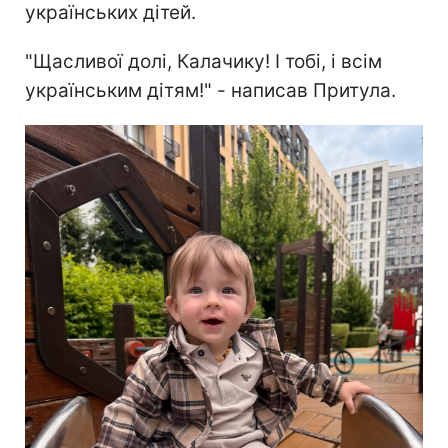
українських дітей.
"Щасливої долі, Калачику! І тобі, і всім
українським дітям!" - написав Притула.