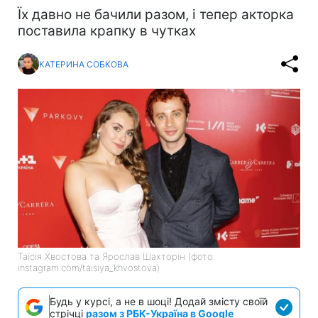
Їх давно не бачили разом, і тепер акторка
поставила крапку в чутках
КАТЕРИНА СОБКОВА
Таїсія Хвостова та Ярослав Шахторін (фото:
instagram.com/taisiya_khvostova)
Будь у курсі, а не в шоці! Додай змісту своїй
стрічці
разом з РБК-Україна в Google