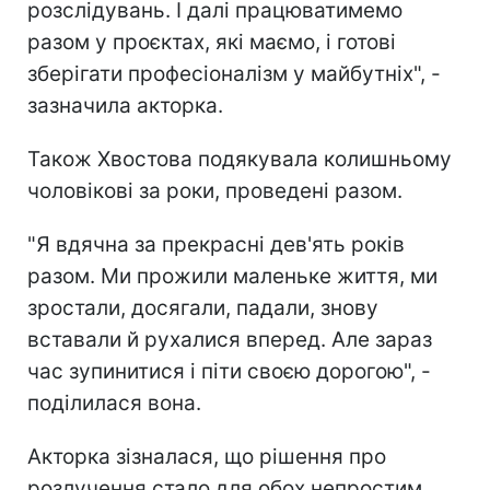
розслідувань. І далі працюватимемо
разом у проєктах, які маємо, і готові
зберігати професіоналізм у майбутніх", -
зазначила акторка.
Також Хвостова подякувала колишньому
чоловікові за роки, проведені разом.
"Я вдячна за прекрасні дев'ять років
разом. Ми прожили маленьке життя, ми
зростали, досягали, падали, знову
вставали й рухалися вперед. Але зараз
час зупинитися і піти своєю дорогою", -
поділилася вона.
Акторка зізналася, що рішення про
розлучення стало для обох непростим,