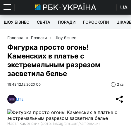
UA
ШОУ БІЗНЕС
СВЯТА
ПОРАДИ
ГОРОСКОПИ
ЦІКАВ
Головна
»
Розваги
»
Шоу бізнес
Фигурка просто огонь!
Каменских в платье с
экстремальным разрезом
засветила белье
18:48 12.12.2020 Сб
2 хв
LITE
Настя Каменских (фото: instagram.com/kamenskux)