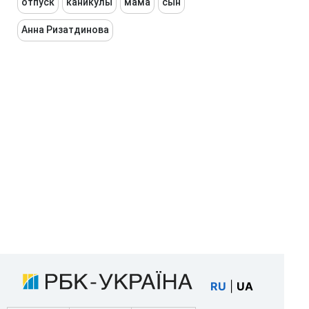
отпуск
каникулы
мама
сын
Анна Ризатдинова
RU
|
UA