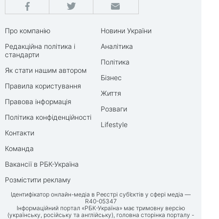
Про компанію
Новини України
Редакційна політика і
Аналітика
стандарти
Політика
Як стати нашим автором
Бізнес
Правила користування
Життя
Правова інформація
Розваги
Політика конфіденційності
Lifestyle
Контакти
Команда
Вакансії в РБК-Україна
Розмістити рекламу
Ідентифікатор онлайн-медіа в Реєстрі суб’єктів у сфері медіа —
R40-05347
Інформаційний портал «РБК-Україна» має тримовну версію
(українську, російську та англійську), головна сторінка порталу -