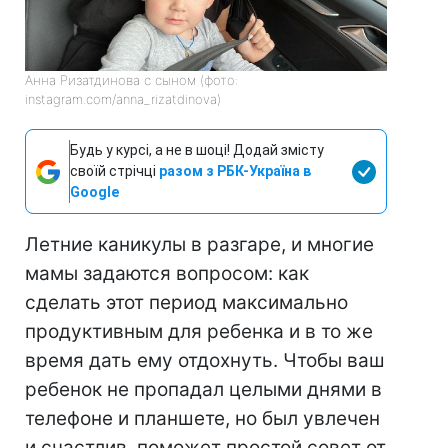
Анна Ризатдинова с сыном (фото:
instagram.com/anna_rizatdinova)
Будь у курсі, а не в шоці! Додай змісту
своїй стрічці
разом з РБК-Україна в
Google
Летние каникулы в разгаре, и многие
мамы задаются вопросом: как
сделать этот период максимально
продуктивным для ребенка и в то же
время дать ему отдохнуть. Чтобы ваш
ребенок не пропадал целыми днями в
телефоне и планшете, но был увлечен
и счастлив, поможет простой совет от