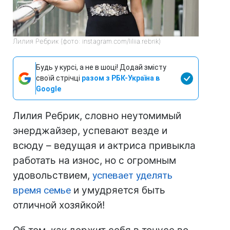
Лилия Ребрик (фото: instagram.com/liliia.rebrik)
Будь у курсі, а не в шоці! Додай змісту
своїй стрічці
разом з РБК-Україна в
Google
Лилия Ребрик, словно неутомимый
энерджайзер, успевают везде и
всюду – ведущая и актриса привыкла
работать на износ, но с огромным
удовольствием,
успевает уделять
время семье
и умудряется быть
отличной хозяйкой!