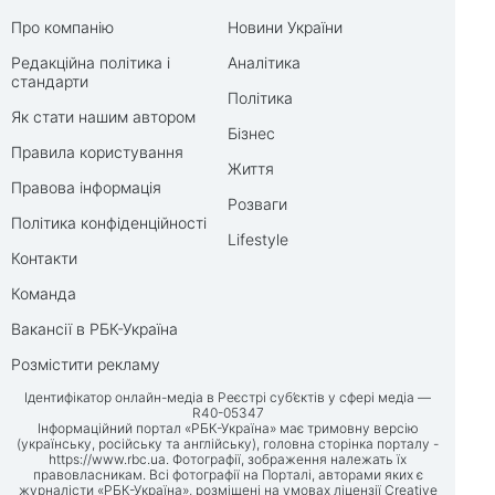
Про компанію
Новини України
Редакційна політика і
Аналітика
стандарти
Політика
Як стати нашим автором
Бізнес
Правила користування
Життя
Правова інформація
Розваги
Політика конфіденційності
Lifestyle
Контакти
Команда
Вакансії в РБК-Україна
Розмістити рекламу
Ідентифікатор онлайн-медіа в Реєстрі суб’єктів у сфері медіа —
R40-05347
Інформаційний портал «РБК-Україна» має тримовну версію
(українську, російську та англійську), головна сторінка порталу -
https://www.rbc.ua
. Фотографії, зображення належать їх
правовласникам. Всі фотографії на Порталі, авторами яких є
журналісти «РБК-Україна», розміщені на умовах ліцензії Creative