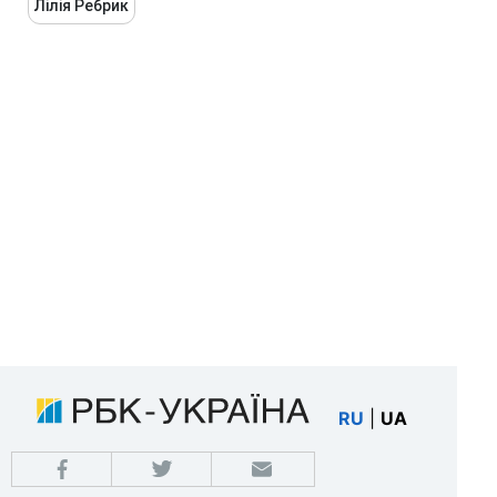
Лілія Ребрик
RU
|
UA