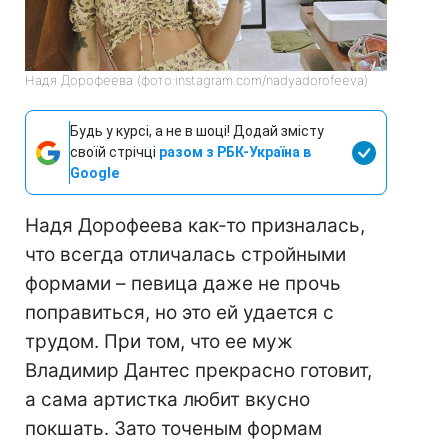
Надя Дорофеева (фото:instagram.com/nadyadorofeeva)
Будь у курсі, а не в шоці! Додай змісту
своїй стрічці
разом з РБК-Україна в
Google
Надя Дорофеева как-то призналась,
что всегда отличалась стройными
формами – певица даже не прочь
поправиться, но это ей удается с
трудом. При том, что ее муж
Владимир Дантес прекрасно готовит,
а сама артистка любит вкусно
покшать. Зато точеным формам