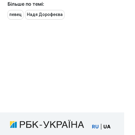
Більше по темі:
певец
Надя Дорофеєва
RU
|
UA