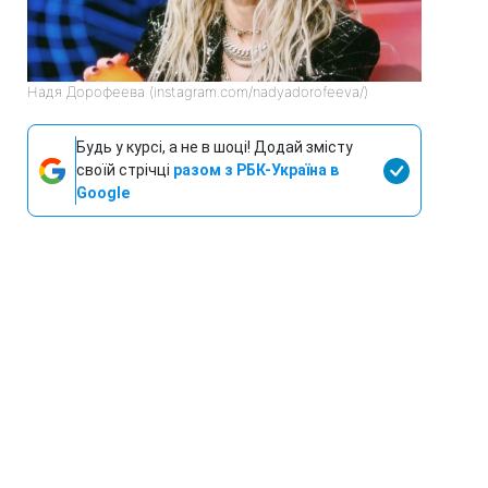
Надя Дорофеева (instagram.com/nadyadorofeeva/)
Будь у курсі, а не в шоці! Додай змісту
своїй стрічці
разом з РБК-Україна в
Google