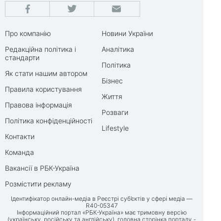
Про компанію
Новини України
Редакційна політика і
Аналітика
стандарти
Політика
Як стати нашим автором
Бізнес
Правила користування
Життя
Правова інформація
Розваги
Політика конфіденційності
Lifestyle
Контакти
Команда
Вакансії в РБК-Україна
Розмістити рекламу
Ідентифікатор онлайн-медіа в Реєстрі суб’єктів у сфері медіа —
R40-05347
Інформаційний портал «РБК-Україна» має тримовну версію
(українську, російську та англійську), головна сторінка порталу -