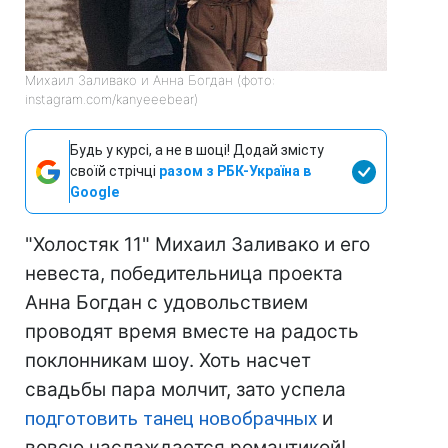
Михаил Заливако и Анна Богдан (фото:
instagram.com/kanyeeebear)
Будь у курсі, а не в шоці! Додай змісту
своїй стрічці
разом з РБК-Україна в
Google
"Холостяк 11" Михаил Заливако и его
невеста, победительница проекта
Анна Богдан с удовольствием
проводят время вместе на радость
поклонникам шоу. Хоть насчет
свадьбы пара молчит, зато успела
подготовить танец новобрачных
и
вовсю наслаждается романтикой!