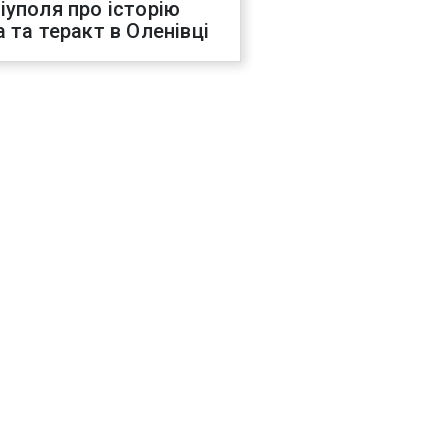
іуполя про історію
а та теракт в Оленівці