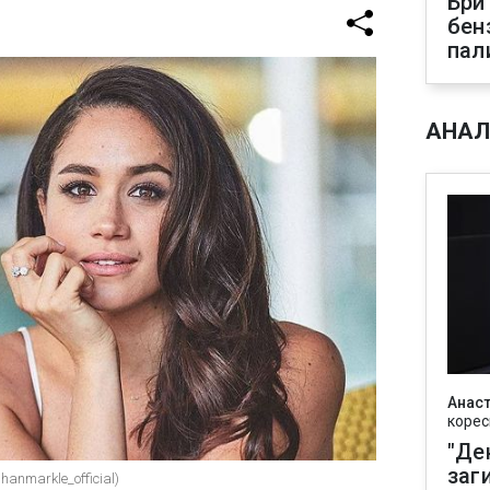
Бри
бен
пал
АНАЛ
Анаст
корес
"Де
заг
anmarkle_official)