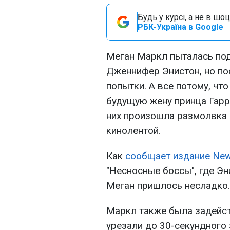
Будь у курсі, а не в шоц
РБК-Україна в Google
Меган Маркл пыталась под
Дженнифер Энистон, но по
попытки. А все потому, чт
будущую жену принца Гарри
них произошла размолвка 
кинолентой.
Как
сообщает издание New
"Несносные боссы", где Эн
Меган пришлось несладко.
Маркл также была задейств
урезали до 30-секундного 