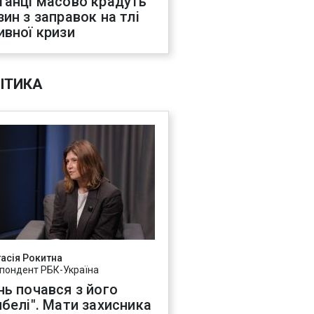
танці масово крадуть
зин з заправок на тлі
ивної кризи
ІТИКА
асія Рокитна
пондент РБК-Україна
нь почався з його
ибелі". Мати захисника