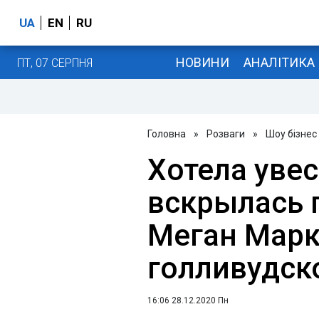
UA
EN
RU
НОВИНИ
АНАЛІТИКА
ПТ, 07 СЕРПНЯ
Головна
»
Розваги
»
Шоу бізнес
Хотела уве
вскрылась 
Меган Марк
голливудск
16:06 28.12.2020 Пн