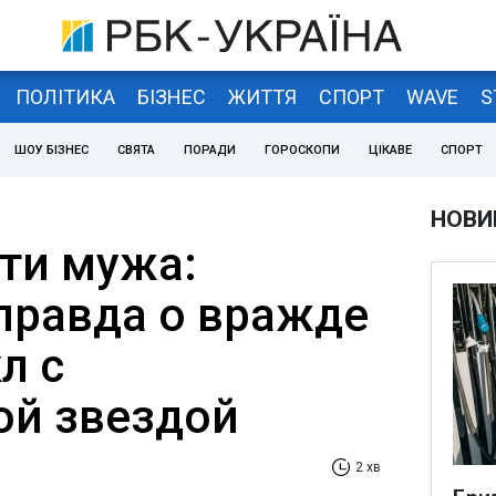
ПОЛІТИКА
БІЗНЕС
ЖИТТЯ
СПОРТ
WAVE
S
ШОУ БІЗНЕС
СВЯТА
ПОРАДИ
ГОРОСКОПИ
ЦІКАВЕ
СПОРТ
НОВИ
сти мужа:
правда о вражде
л с
ой звездой
2 хв