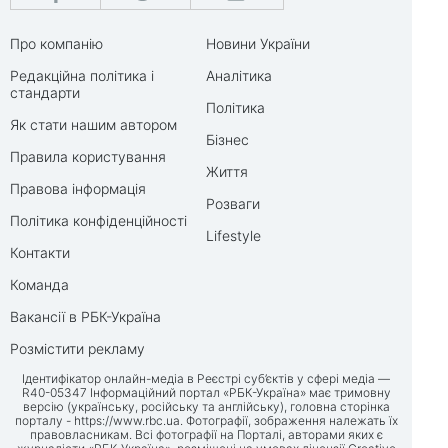
Про компанію
Новини України
Редакційна політика і
Аналітика
стандарти
Політика
Як стати нашим автором
Бізнес
Правила користування
Життя
Правова інформація
Розваги
Політика конфіденційності
Lifestyle
Контакти
Команда
Вакансії в РБК-Україна
Розмістити рекламу
Ідентифікатор онлайн-медіа в Реєстрі суб’єктів у сфері медіа —
R40-05347 Інформаційний портал «РБК-Україна» має тримовну
версію (українську, російську та англійську), головна сторінка
порталу -
https://www.rbc.ua
. Фотографії, зображення належать їх
правовласникам. Всі фотографії на Порталі, авторами яких є