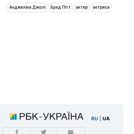
Анджеліна Джолі
Бред Пітт
актер
актриса
RU
|
UA