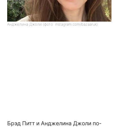
Анджелина Джоли (фото: instagram.com/bazaaruk)
Брэд Питт и Анджелина Джоли по-