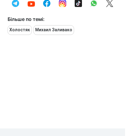
Більше по темі:
Холостяк
Михаил Заливако