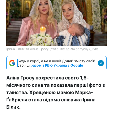
Ірина Білик та Аліна Гросу (фото: instagram.com/bilyk_iryna)
Будь у курсі, а не в шоці! Додай змісту своїй
стрічці
разом з РБК-Україна в Google
Аліна Гросу похрестила свого 1,5-
місячного сина та показала перші фото з
таїнства. Хрещеною мамою Марка-
Ґабріеля стала відома співачка Ірина
Білик.