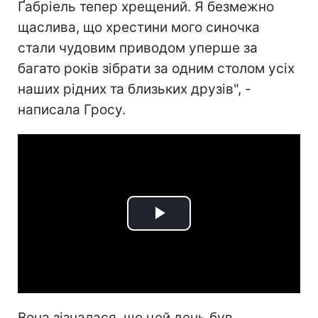
Ґабріель тепер хрещений. Я безмежно
щаслива, що хрестини мого синочка
стали чудовим приводом уперше за
багато років зібрати за одним столом усіх
наших рідних та близьких друзів", -
написала Гросу.
Play
Video
Вона зізналася, що цей день був