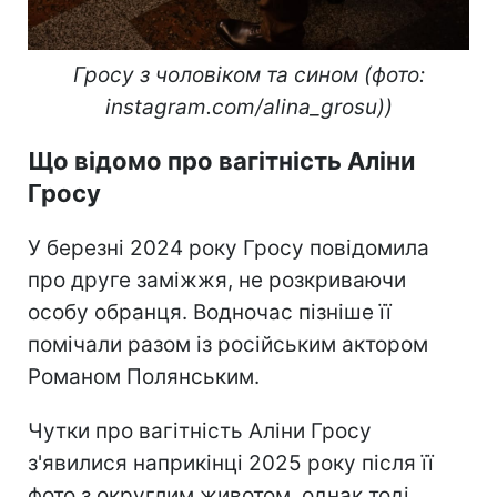
Гросу з чоловіком та сином (фото:
instagram.com/alina_grosu))
Що відомо про вагітність Аліни
Гросу
У березні 2024 року Гросу повідомила
про друге заміжжя, не розкриваючи
особу обранця. Водночас пізніше її
помічали разом із російським актором
Романом Полянським.
Чутки про вагітність Аліни Гросу
з'явилися наприкінці 2025 року після її
фото з округлим животом, однак тоді