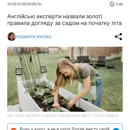
10:02 01.06.2026 Пн
3 хв
Англійські експерти назвали золоті
правила догляду за садом на початку літа
ЛЮДМИЛА ЖУКОВА
Що треба зробити у червні городникам (фото: Getty Images)
Будь у курсі, а не в шоці! Додай змісту своїй