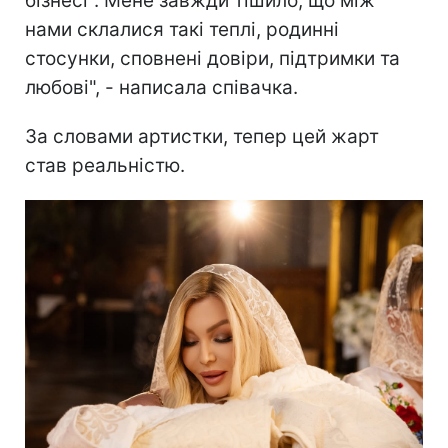
бізнесі". Мене завжди тішило, що між
нами склалися такі теплі, родинні
стосунки, сповнені довіри, підтримки та
любові", - написала співачка.
За словами артистки, тепер цей жарт
став реальністю.