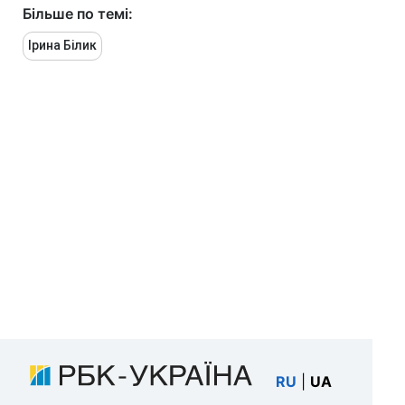
Більше по темі:
Ірина Білик
RU
|
UA