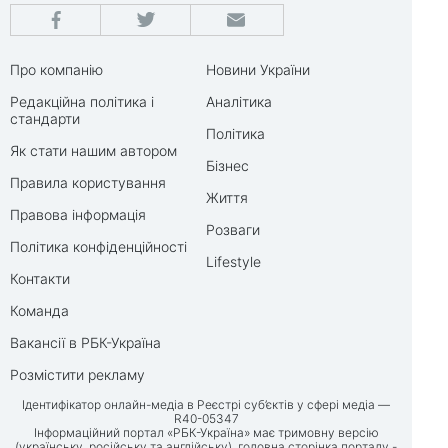
Про компанію
Новини України
Редакційна політика і
Аналітика
стандарти
Політика
Як стати нашим автором
Бізнес
Правила користування
Життя
Правова інформація
Розваги
Політика конфіденційності
Lifestyle
Контакти
Команда
Вакансії в РБК-Україна
Розмістити рекламу
Ідентифікатор онлайн-медіа в Реєстрі суб’єктів у сфері медіа —
R40-05347
Інформаційний портал «РБК-Україна» має тримовну версію
(українську, російську та англійську), головна сторінка порталу -