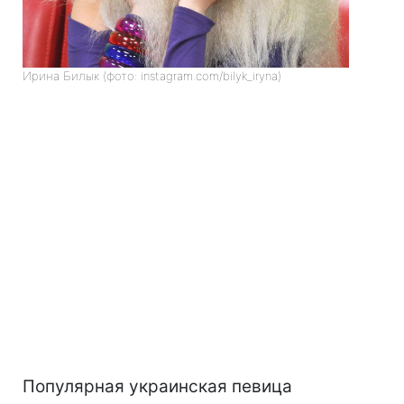
Ирина Билык (фото: instagram.com/bilyk_iryna)
Популярная украинская певица