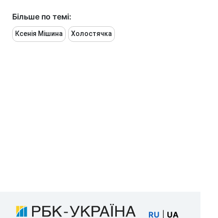
Більше по темі:
Ксенія Мішина
Холостячка
RU
|
UA