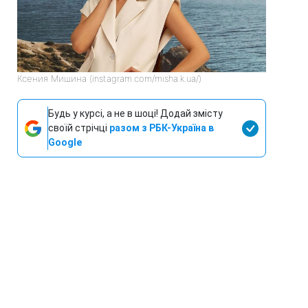
Ксения Мишина (instagram.com/misha.k.ua/)
Будь у курсі, а не в шоці! Додай змісту
своїй стрічці
разом з РБК-Україна в
Google