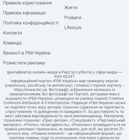
Правила користування
Життя
Правова інформація
Розваги
Політика конфіденційності
Lifestyle
Контакти
Команда
Вакансії в РБК-Україна
Розмістити рекламу
Ідентифікатор онлайн-медіа в Реєстрі суб’єктів у сфері медіа —
R40-05347
Інформаційний портал «РБК-Україна» має тримовну версію
(українську, російську та англійську), головна сторінка порталу -
https://www.rbc.ua
. Фотографії, зображення належать їх
правовласникам. Всі фотографії на Порталі, авторами яких є
журналісти «РБК-Україна», розміщені на умовах ліцензії Creative
Commons Attribution 4.0 International. Редакція «РБК-Україна» може
не поділяти точку зору авторів. Оціночні судження не підлягають
спростуванню та доведенню їх правдивості. За достовірність та
зміст реклами відповідальність несе рекламодавець. Матеріали,
позначені плашкою: «Прес-релізи», «Спецпроект», «Партнерський
матеріал», «Promo», «Благодійність», «Резонанс» розміщуються на
правах реклами і призначені, як правило, для осіб, які досягли 21-
річного віку. «Новини компанії» - це інформаційний формат, що
охоплює новини, події та оголошення, пов'язані з діяльністю