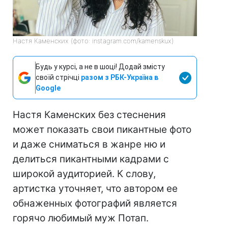
Настя Каменских (фото: instagram.com/kamenskux)
Будь у курсі, а не в шоці! Додай змісту
своїй стрічці
разом з РБК-Україна в
Google
Настя Каменских без стеснения
может показать свои пикантные фото
и даже сниматься в жанре ню и
делиться пикантными кадрами с
широкой аудиторией. К слову,
артистка уточняет, что автором ее
обнаженных фотографий является
горячо любимый муж Потап.