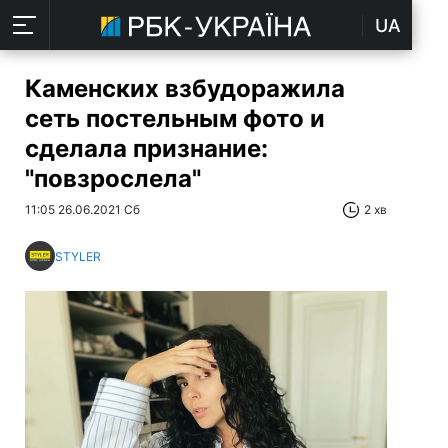
UA
Каменских взбудоражила
сеть постельным фото и
сделала признание:
"повзрослела"
11:05 26.06.2021 Сб
2 хв
STYLER