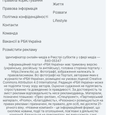
Правила користування
Життя
Правова інформація
Розваги
Політика конфіденційності
Lifestyle
Контакти
Команда
Вакансії в РБК-Україна
Розмістити рекламу
Ідентифікатор онлайн-медіа в Реєстрі суб’єктів у сфері медіа —
R40-05347
Інформаційний портал «РБК-Україна» має тримовну версію
(українську, російську та англійську), головна сторінка порталу -
https://www.rbc.ua
. Фотографії, зображення належать їх
правовласникам. Всі фотографії на Порталі, авторами яких є
журналісти «РБК-Україна», розміщені на умовах ліцензії Creative
Commons Attribution 4.0 International. Редакція «РБК-Україна» може
не поділяти точку зору авторів. Оціночні судження не підлягають
спростуванню та доведенню їх правдивості. За достовірність та
зміст реклами відповідальність несе рекламодавець. Матеріали,
позначені плашкою: «Прес-релізи», «Спецпроект», «Партнерський
матеріал», «Promo», «Благодійність», «Резонанс» розміщуються на
правах реклами і призначені, як правило, для осіб, які досягли 21-
річного віку. «Новини компанії» - це інформаційний формат, що
охоплює новини, події та оголошення, пов'язані з діяльністю
компаній, базуються на пресрелізах, які випускають самі