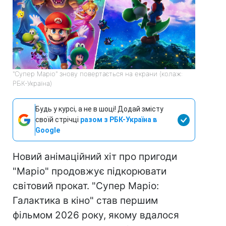
"Супер Маріо" знову повертається на екрани (колаж:
РБК-Україна)
Будь у курсі, а не в шоці! Додай змісту
своїй стрічці
разом з РБК-Україна в
Google
Новий анімаційний хіт про пригоди
"Маріо" продовжує підкорювати
світовий прокат. "Супер Маріо:
Галактика в кіно" став першим
фільмом 2026 року, якому вдалося