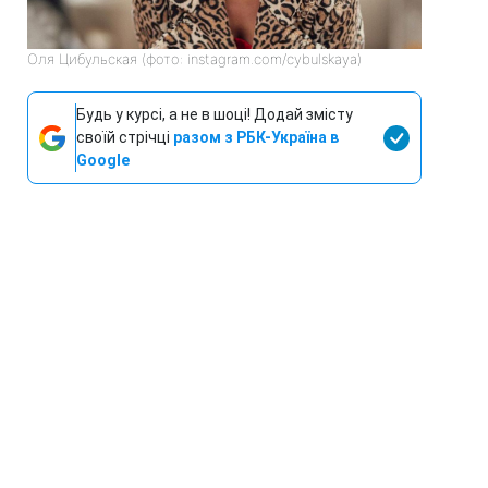
Оля Цибульская (фото: instagram.com/cybulskaya)
Будь у курсі, а не в шоці! Додай змісту
своїй стрічці
разом з РБК-Україна в
Google