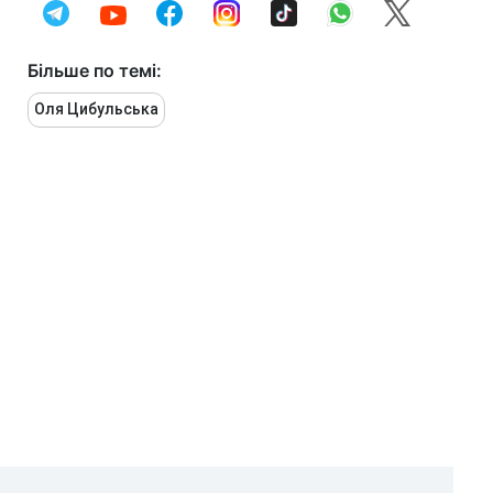
Більше по темі:
Оля Цибульська