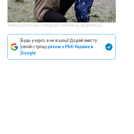
Алена Шоптенко (instagram.com/alena_shoptenko/)
Будь у курсі, а не в шоці! Додай змісту
своїй стрічці
разом з РБК-Україна в
Google