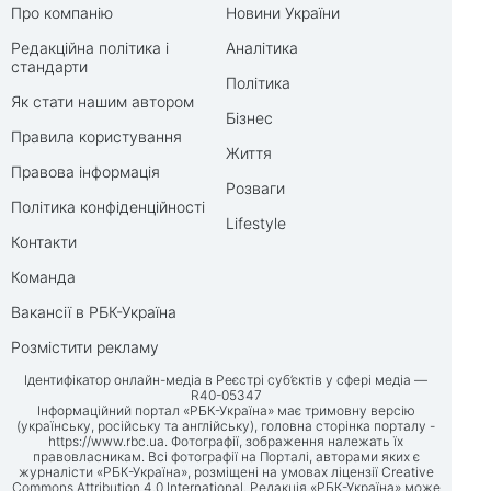
Про компанію
Новини України
Редакційна політика і
Аналітика
стандарти
Політика
Як стати нашим автором
Бізнес
Правила користування
Життя
Правова інформація
Розваги
Політика конфіденційності
Lifestyle
Контакти
Команда
Вакансії в РБК-Україна
Розмістити рекламу
Ідентифікатор онлайн-медіа в Реєстрі суб’єктів у сфері медіа —
R40-05347
Інформаційний портал «РБК-Україна» має тримовну версію
(українську, російську та англійську), головна сторінка порталу -
https://www.rbc.ua
. Фотографії, зображення належать їх
правовласникам. Всі фотографії на Порталі, авторами яких є
журналісти «РБК-Україна», розміщені на умовах ліцензії Creative
Commons Attribution 4.0 International. Редакція «РБК-Україна» може