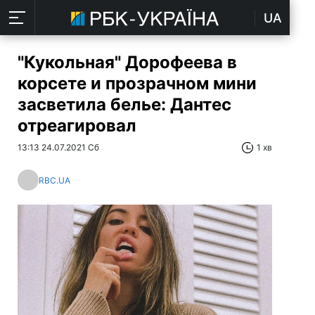
UA
"Кукольная" Дорофеева в
корсете и прозрачном мини
засветила белье: Дантес
отреагировал
13:13 24.07.2021 Сб
1 хв
RBC.UA