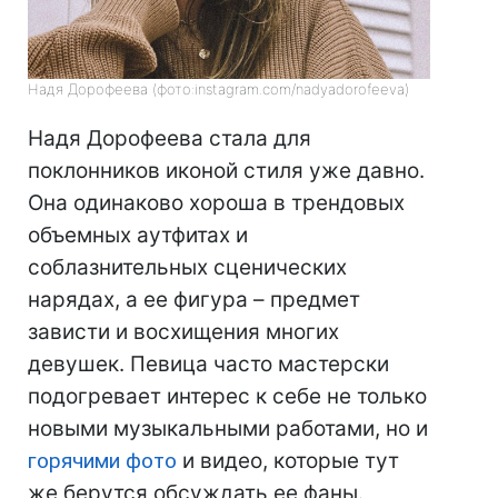
Надя Дорофеева (фото:instagram.com/nadyadorofeeva)
Надя Дорофеева стала для
поклонников иконой стиля уже давно.
Она одинаково хороша в трендовых
объемных аутфитах и
соблазнительных сценических
нарядах, а ее фигура – предмет
зависти и восхищения многих
девушек. Певица часто мастерски
подогревает интерес к себе не только
новыми музыкальными работами, но и
горячими фото
и видео, которые тут
же берутся обсуждать ее фаны.