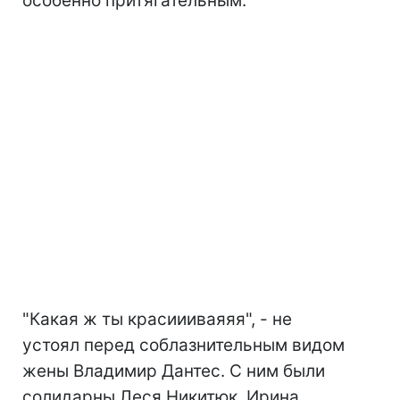
особенно притягательным.
"Какая ж ты красиииваяяя", - не
устоял перед соблазнительным видом
жены Владимир Дантес. С ним были
солидарны Леся Никитюк, Ирина