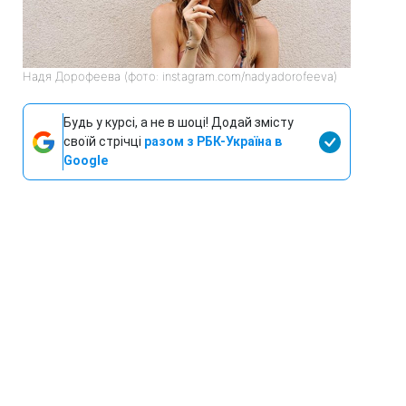
Надя Дорофеева (фото: instagram.com/nadyadorofeeva)
Будь у курсі, а не в шоці! Додай змісту
своїй стрічці
разом з РБК-Україна в
Google