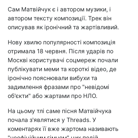
Сам Матвійчук є і автором музики, і
автором тексту композиції. Трек він
описував як іронічний та жартівливий.
Нову хвилю популярності композиція
отримала 18 червня. Після ударів по
Москві користувачі соцмереж почали
публікувати меми та короткі відео, де
іронічно пояснювали вибухи та
задимлення фразами про "невідомі
об'єкти" або жартами про НЛО.
На цьому тлі саме пісня Матвійчука
почала з'являтися у Threads. У
коментарях її вже жартома називають
"неофіційним гімном" цих подій.