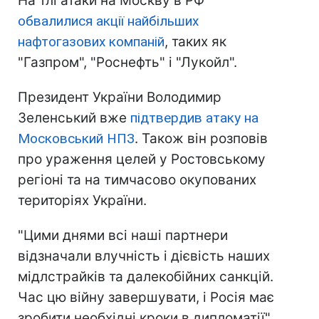
На тлі атаки на Москву в РФ
обвалилися акції найбільших
нафтогазових компаній
, таких як
"Газпром", "Роснефть" і "Лукойл".
Президент України Володимир
Зеленський вже
підтвердив атаку на
Московський НПЗ
. Також він розповів
про ураження целей у Ростовському
регіоні та на тимчасово окупованих
територіях України.
"Цими днями всі наші партнери
відзначали влучність і дієвість наших
мідлстрайків та далекобійних санкцій.
Час цю війну завершувати, і Росія має
зробити необхідні кроки в дипломатії",