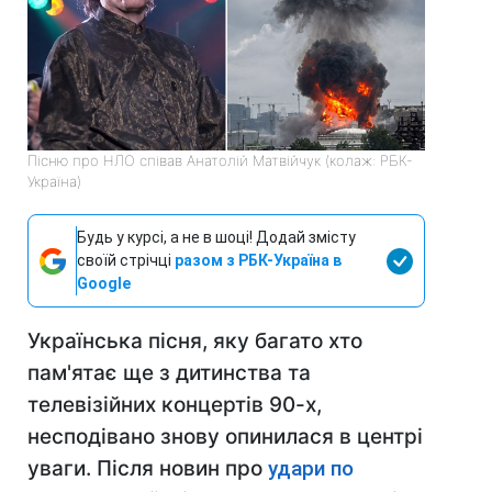
Пісню про НЛО співав Анатолій Матвійчук (колаж: РБК-
Україна)
Будь у курсі, а не в шоці! Додай змісту
своїй стрічці
разом з РБК-Україна в
Google
Українська пісня, яку багато хто
пам'ятає ще з дитинства та
телевізійних концертів 90-х,
несподівано знову опинилася в центрі
уваги. Після новин про
удари по