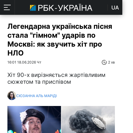
UA
Легендарна українська пісня
стала "гімном" ударів по
Москві: як звучить хіт про
НЛО
16:01 18.06.2026 Чт
2 хв
Хіт 90-х вирізняється жартівливим
сюжетом та приспівом
СЮЗАННА АЛЬ МАРІДІ