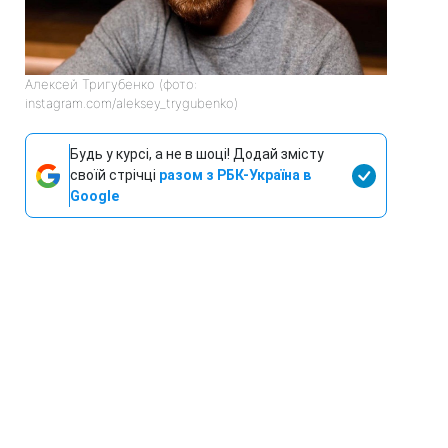
Алексей Тригубенко (фото:
instagram.com/aleksey_trygubenko)
Будь у курсі, а не в шоці! Додай змісту
своїй стрічці
разом з РБК-Україна в
Google