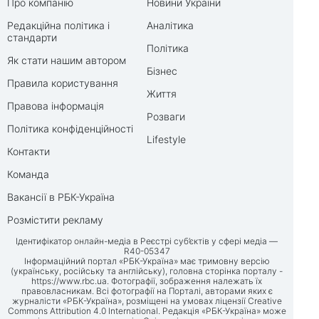
Про компанію
Новини України
Редакційна політика і
Аналітика
стандарти
Політика
Як стати нашим автором
Бізнес
Правила користування
Життя
Правова інформація
Розваги
Політика конфіденційності
Lifestyle
Контакти
Команда
Вакансії в РБК-Україна
Розмістити рекламу
Ідентифікатор онлайн-медіа в Реєстрі суб’єктів у сфері медіа —
R40-05347
Інформаційний портал «РБК-Україна» має тримовну версію
(українську, російську та англійську), головна сторінка порталу -
https://www.rbc.ua
. Фотографії, зображення належать їх
правовласникам. Всі фотографії на Порталі, авторами яких є
журналісти «РБК-Україна», розміщені на умовах ліцензії Creative
Commons Attribution 4.0 International. Редакція «РБК-Україна» може