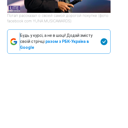
Потап рассказал о своей самой дорогой покупке (фото:
facebook com YUNA.MUSICAWARDS)
Будь у курсі, а не в шоці! Додай змісту
своїй стрічці
разом з РБК-Україна в
Google