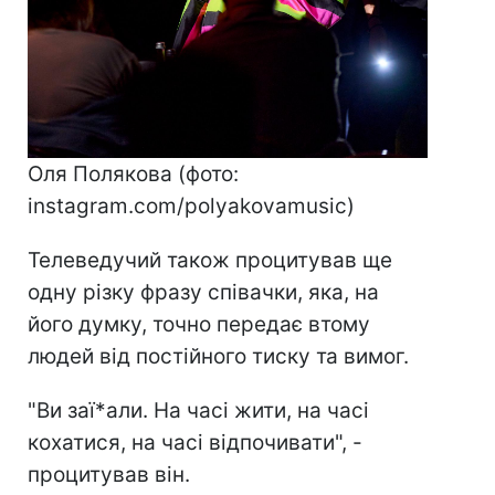
Оля Полякова (фото:
instagram.com/polyakovamusic)
Телеведучий також процитував ще
одну різку фразу співачки, яка, на
його думку, точно передає втому
людей від постійного тиску та вимог.
"Ви заї*али. На часі жити, на часі
кохатися, на часі відпочивати", -
процитував він.