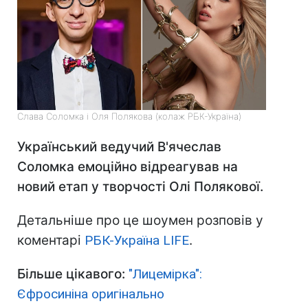
Слава Соломка і Оля Полякова (колаж РБК-Україна)
Український ведучий В'ячеслав
Соломка емоційно відреагував на
новий етап у творчості Олі Полякової.
Детальніше про це шоумен розповів у
коментарі
РБК-Україна LIFE
.
Більше цікавого:
"Лицемірка":
Єфросиніна оригінально