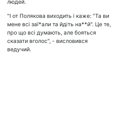
людей.
"І от Полякова виходить і каже: "Та ви
мене всі заї*али та йдіть на**й". Це те,
про що всі думають, але бояться
сказати вголос", - висловився
ведучий.