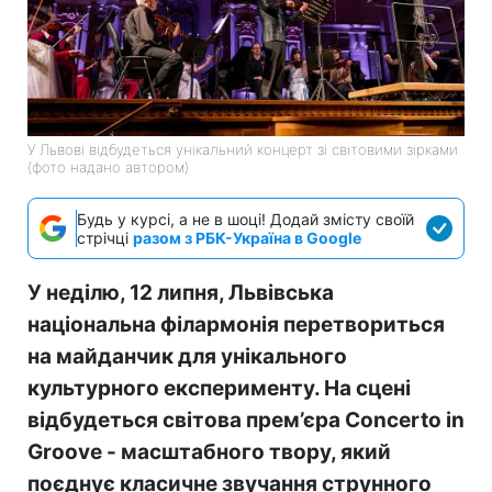
У Львові відбудеться унікальний концерт зі світовими зірками
(фото надано автором)
Будь у курсі, а не в шоці! Додай змісту своїй
стрічці
разом з РБК-Україна в Google
У неділю, 12 липня, Львівська
національна філармонія перетвориться
на майданчик для унікального
культурного експерименту. На сцені
відбудеться світова прем’єра Concerto in
Groove - масштабного твору, який
поєднує класичне звучання струнного