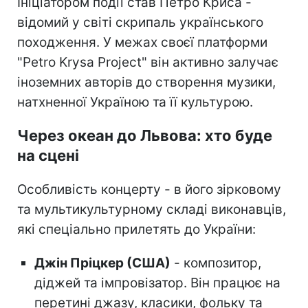
Ініціатором події став Петро Криса -
відомий у світі скрипаль українського
походження. У межах своєї платформи
"Petro Krysa Project" він активно залучає
іноземних авторів до створення музики,
натхненної Україною та її культурою.
Через океан до Львова: хто буде
на сцені
Особливість концерту - в його зірковому
та мультикультурному складі виконавців,
які спеціально прилетять до України:
Джін Пріцкер (США)
- композитор,
діджей та імпровізатор. Він працює на
перетині джазу, класики, фольку та