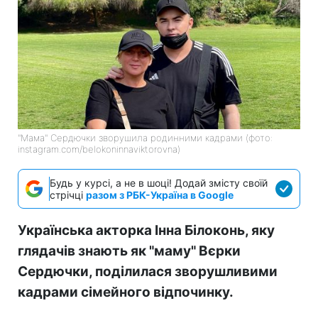
"Мама" Сердючки зворушила родинними кадрами (фото:
instagram.com/belokoninnaviktorovna)
Будь у курсі, а не в шоці! Додай змісту своїй
стрічці
разом з РБК-Україна в Google
Українська акторка Інна Білоконь, яку
глядачів знають як "маму" Вєрки
Сердючки, поділилася зворушливими
кадрами сімейного відпочинку.