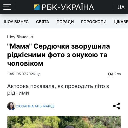
UA
ШОУ БІЗНЕС
СВЯТА
ПОРАДИ
ГОРОСКОПИ
ЦІКАВ
Шоу бізнес
»
"Мама" Сердючки зворушила
рідкісними фото з онукою та
чоловіком
13:51 05.07.2026 Нд
2 хв
Акторка показала, як проводить літо з
рідними
СЮЗАННА АЛЬ МАРІДІ