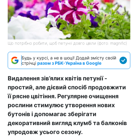
Що потрібно робити, щоб петунії довго цвіли (фото: magnific)
Будь у курсі, а не в шоці! Додай змісту своїй
стрічці
разом з РБК-Україна в Google
Видалення зів’ялих квітів петунії -
простий, але дієвий спосіб продовжити
її рясне цвітіння. Регулярне очищення
рослини стимулює утворення нових
бутонів і допомагає зберігати
декоративний вигляд клумб та балконів
упродовж усього сезону.