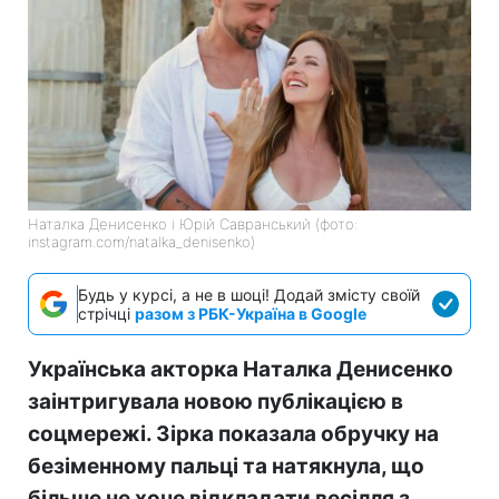
Наталка Денисенко і Юрій Савранський (фото:
instagram.com/natalka_denisenko)
Будь у курсі, а не в шоці! Додай змісту своїй
стрічці
разом з РБК-Україна в Google
Українська акторка Наталка Денисенко
заінтригувала новою публікацією в
соцмережі. Зірка показала обручку на
безіменному пальці та натякнула, що
більше не хоче відкладати весілля з