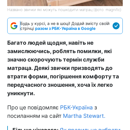
Названо звички які можуть пошкодити матрац (фото: magnific)
Будь у курсі, а не в шоці! Додай змісту своїй
стрічці
разом з РБК-Україна в Google
Багато людей щодня, навіть не
замислюючись, роблять помилки, які
значно скорочують термін служби
матраца. Деякі звички призводять до
втрати форми, погіршення комфорту та
передчасного зношення, хоча їх легко
уникнути.
Про це повідомляє
РБК-Україна
з
посиланням на сайт
Martha Stewart.