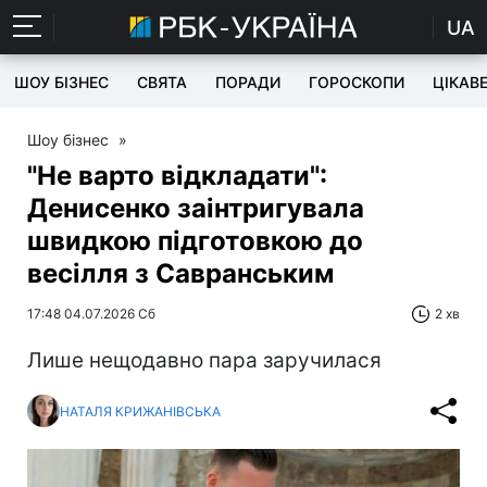
UA
ШОУ БІЗНЕС
СВЯТА
ПОРАДИ
ГОРОСКОПИ
ЦІКАВ
Шоу бізнес
»
"Не варто відкладати":
Денисенко заінтригувала
швидкою підготовкою до
весілля з Савранським
17:48 04.07.2026 Сб
2 хв
Лише нещодавно пара заручилася
НАТАЛЯ КРИЖАНІВСЬКА