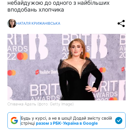
небайдужою до одного з найбільших
вподобань хлопчика
НАТАЛЯ КРИЖАНІВСЬКА
Співачка Адель (фото: Getty Image)
Будь у курсі, а не в шоці! Додай змісту своїй
стрічці
разом з РБК-Україна в Google