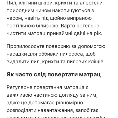
Пил, клітини шкіри, крихти та алергени
природним чином накопичуються з
часом, навіть під щойно випраною
постільною білизною. Варто ретельно
чистити матрац принаймні двічі на рік.
Пропилососьте поверхню за допомогою
насадки для оббивки пилососа, щоб
видалити пил, крихти та пилових кліщів.
Як часто слід повертати матрац
Регулярне повертання матраца є
важливою частиною догляду за ним,
адже це допомагає рівномірно
розподіляти навантаження, запобігає
появі вм’ятин і подовжує термін служби