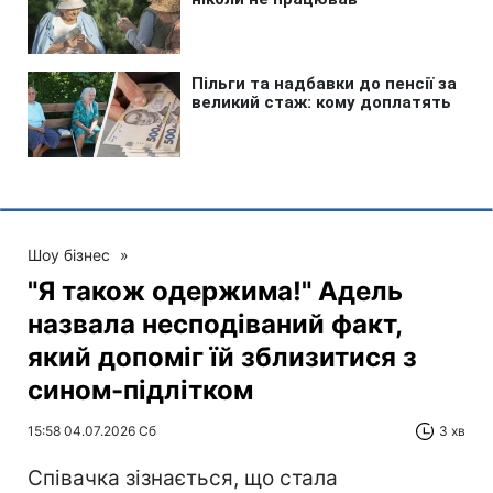
Шоу бізнес
»
"Я також одержима!" Адель
назвала несподіваний факт,
який допоміг їй зблизитися з
сином-підлітком
15:58 04.07.2026 Сб
3 хв
Співачка зізнається, що стала