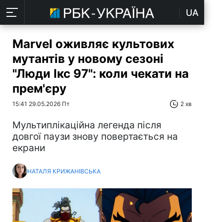
UA
Marvel оживляє культових
мутантів у новому сезоні
"Люди Ікс 97": коли чекати на
прем'єру
15:41 29.05.2026 Пт
2 хв
Мультиплікаційна легенда після
довгої паузи знову повертається на
екрани
НАТАЛЯ КРИЖАНІВСЬКА