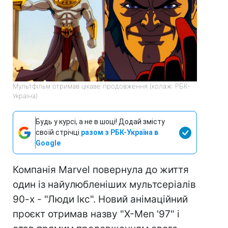
Мультфільм отримав цікаве продовження (колаж: РБК-
Україна)
Будь у курсі, а не в шоці! Додай змісту
своїй стрічці
разом з РБК-Україна в
Google
Компанія Marvel повернула до життя
один із найулюбленіших мультсеріалів
90-х - "Люди Ікс". Новий анімаційний
проєкт отримав назву "X-Men '97" і