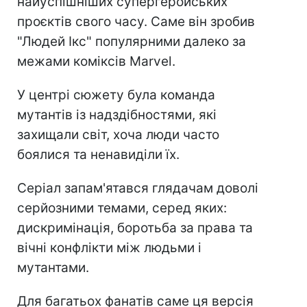
найуспішніших супергеройських
проєктів свого часу. Саме він зробив
"Людей Ікс" популярними далеко за
межами коміксів Marvel.
У центрі сюжету була команда
мутантів із надздібностями, які
захищали світ, хоча люди часто
боялися та ненавиділи їх.
Серіал запам'ятався глядачам доволі
серйозними темами, серед яких:
дискримінація, боротьба за права та
вічні конфлікти між людьми і
мутантами.
Для багатьох фанатів саме ця версія