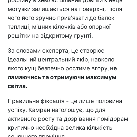
рослину в землю. Вільний довгий кінець
мотузки залишається на поверхні, після
чого його зручно прив'язати до балок
теплиці, міцних кілочків або опорної
решітки на відкритому ґрунті.
За словами експерта, це створює
ідеальний центральний якір, навколо
якого кущ безпечно ростиме вгору,
не
ламаючись та отримуючи максимум
світла.
Правильна фіксація - це лише половина
успіху. Камран наголошує, що для
активного росту та дозрівання помідорам
критично необхідна велика кількість
сонячного проміння.