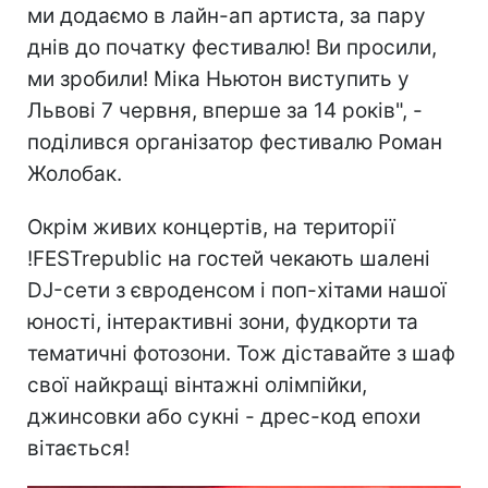
ми додаємо в лайн-ап артиста, за пару
днів до початку фестивалю! Ви просили,
ми зробили! Міка Ньютон виступить у
Львові 7 червня, вперше за 14 років", -
поділився організатор фестивалю Роман
Жолобак.
Окрім живих концертів, на території
!FESTrepublic на гостей чекають шалені
DJ-сети з євроденсом і поп-хітами нашої
юності, інтерактивні зони, фудкорти та
тематичні фотозони. Тож діставайте з шаф
свої найкращі вінтажні олімпійки,
джинсовки або сукні - дрес-код епохи
вітається!