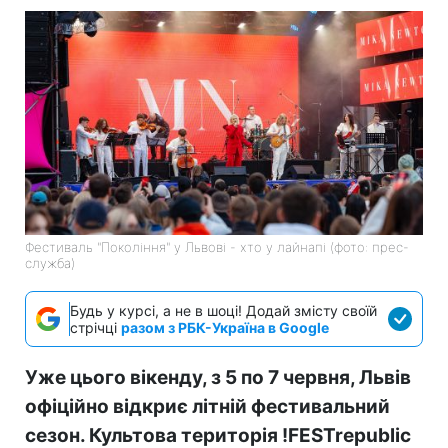
Фестиваль "Покоління" у Львові - хто у лайнапі (фото: прес-
служба)
Будь у курсі, а не в шоці! Додай змісту своїй
стрічці
разом з РБК-Україна в Google
Уже цього вікенду,
з 5 по 7 червня
, Львів
офіційно відкриє літній фестивальний
сезон. Культова територія
!FESTrepublic