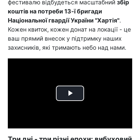
фестивалю відбудеться масштабний
збір
коштів на потреби 13-ї бригади
Національної гвардії України "Хартія"
.
Кожен квиток, кожен донат на локації - це
ваш прямий внесок у підтримку наших
захисників, які тримають небо над нами.
Play
Video
Три дні - три різні епохи: вибуховий