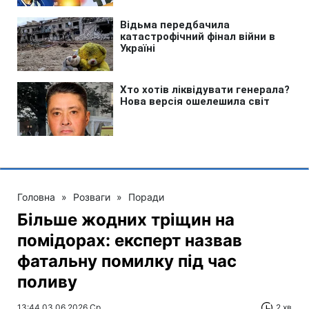
Головна
»
Розваги
»
Поради
Більше жодних тріщин на
помідорах: експерт назвав
фатальну помилку під час
поливу
13:44 03.06.2026 Ср
2 хв