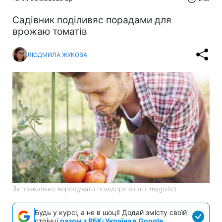
Садівник поділивяс порадами для
врожаю томатів
ЛЮДМИЛА ЖУКОВА
Як правильно вирощувати помідори (фото: magnific)
Будь у курсі, а не в шоці! Додай змісту своїй
стрічці
разом з РБК-Україна в Google