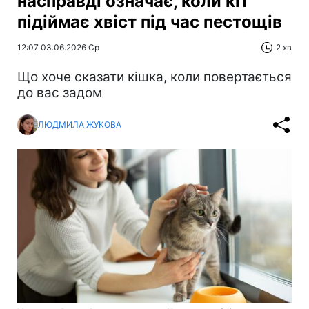
насправді означає, коли кіт
підіймає хвіст під час пестощів
12:07 03.06.2026 Ср
2 хв
Що хоче сказати кішка, коли повертається
до вас задом
ЛЮДМИЛА ЖУКОВА