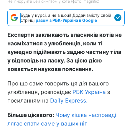
Не ігноруйте цей симптом у кота (фото: magnific)
Будь у курсі, а не в шоці! Додай змісту своїй
стрічці
разом з РБК-Україна в Google
Експерти закликають власників котів не
насміхатися з улюбленців, коли ті
кумедно підіймають задню частину тіла
у відповідь на ласку. За цією дією
ховається наукове пояснення.
Про що саме говорить ця дія вашого
улюбленця, розповідає
РБК-Україна
з
посиланням на
Daily Express.
Більше цікавого:
Чому кішка насправді
лягає спати саме у ваших ніг