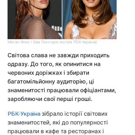
Меган Фокс і Єва Лонгорія (колаж РБК-Україна)
Світова слава не завжди приходить
одразу. До того, як опинитися на
червоних доріжках і збирати
багатомільйонну аудиторію, ці
знаменитості працювали офіціантами,
заробляючи свої перші гроші.
РБК-Україна
зібрало історії світових
знаменитостей, які до популярності
працювали в кафе та ресторанах і