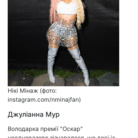
Нікі Мінаж (фото:
instagram.com/nminajfan)
Джуліанна Мур
Володарка премії "Оскар"
неодноразово зізнавалася, що досі із