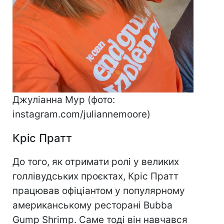
Джуліанна Мур (фото:
instagram.com/juliannemoore)
Кріс Пратт
До того, як отримати ролі у великих
голлівудських проєктах, Кріс Пратт
працював офіціантом у популярному
американському ресторані Bubba
Gump Shrimp. Саме тоді він навчався