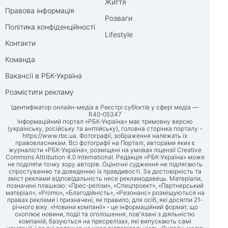
Життя
Правова інформація
Розваги
Політика конфіденційності
Lifestyle
Контакти
Команда
Вакансії в РБК-Україна
Розмістити рекламу
Ідентифікатор онлайн-медіа в Реєстрі суб’єктів у сфері медіа —
R40-05347
Інформаційний портал «РБК-Україна» має тримовну версію
(українську, російську та англійську), головна сторінка порталу -
https://www.rbc.ua
. Фотографії, зображення належать їх
правовласникам. Всі фотографії на Порталі, авторами яких є
журналісти «РБК-Україна», розміщені на умовах ліцензії Creative
Commons Attribution 4.0 International. Редакція «РБК-Україна» може
не поділяти точку зору авторів. Оціночні судження не підлягають
спростуванню та доведенню їх правдивості. За достовірність та
зміст реклами відповідальність несе рекламодавець. Матеріали,
позначені плашкою: «Прес-релізи», «Спецпроект», «Партнерський
матеріал», «Promo», «Благодійність», «Резонанс» розміщуються на
правах реклами і призначені, як правило, для осіб, які досягли 21-
річного віку. «Новини компанії» - це інформаційний формат, що
охоплює новини, події та оголошення, пов'язані з діяльністю
компаній, базуються на пресрелізах, які випускають самі