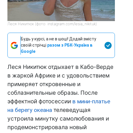
Леся Никитюк (фото: instagram.com/lesia_nikituk)
Будь у курсі, а не в шоці! Додай змісту
своїй стрічці
разом з РБК-Україна в
Google
Леся Никитюк отдыхает в Кабо-Верде
в жаркой Африке и с удовольствием
примеряет откровенные и
соблазнительные образы. После
эффектной фотосессии
в мини-платье
на берегу океана
телеведущая
устроила минутку самолюбования и
продемонстрировала новый