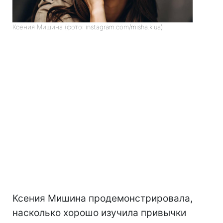
Ксения Мишина (фото: instagram.com/misha.k.ua)
Ксения Мишина продемонстрировала,
насколько хорошо изучила привычки