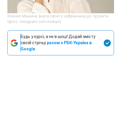
Ксения Мишина знала своего избранника до проекта
(фото: instagramї.com.misha.k)
Будь у курсі, а не в шоці! Додай змісту
своїй стрічці
разом з РБК-Україна в
Google