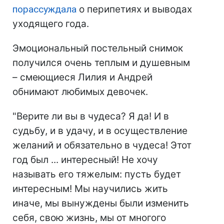
порассуждала
о перипетиях и выводах
уходящего года.
Эмоциональный постельный снимок
получился очень теплым и душевным
– смеющиеся Лилия и Андрей
обнимают любимых девочек.
"Верите ли вы в чудеса? Я да! И в
судьбу, и в удачу, и в осуществление
желаний и обязательно в чудеса! Этот
год был ... интересный! Не хочу
называть его тяжелым: пусть будет
интересным! Мы научились жить
иначе, мы вынуждены были изменить
себя, свою жизнь, мы от многого