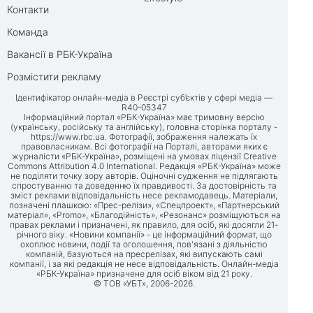
Контакти
Команда
Вакансії в РБК-Україна
Розмістити рекламу
Ідентифікатор онлайн-медіа в Реєстрі суб’єктів у сфері медіа —
R40-05347
Інформаційний портал «РБК-Україна» має тримовну версію
(українську, російську та англійську), головна сторінка порталу -
https://www.rbc.ua
. Фотографії, зображення належать їх
правовласникам. Всі фотографії на Порталі, авторами яких є
журналісти «РБК-Україна», розміщені на умовах ліцензії Creative
Commons Attribution 4.0 International. Редакція «РБК-Україна» може
не поділяти точку зору авторів. Оціночні судження не підлягають
спростуванню та доведенню їх правдивості. За достовірність та
зміст реклами відповідальність несе рекламодавець. Матеріали,
позначені плашкою: «Прес-релізи», «Спецпроект», «Партнерський
матеріал», «Promo», «Благодійність», «Резонанс» розміщуються на
правах реклами і призначені, як правило, для осіб, які досягли 21-
річного віку. «Новини компанії» - це інформаційний формат, що
охоплює новини, події та оголошення, пов'язані з діяльністю
компаній, базуються на пресрелізах, які випускають самі
компанії, і за які редакція не несе відповідальність. Онлайн-медіа
«РБК-Україна» призначене для осіб віком від 21 року.
© ТОВ «УБТ», 2006-2026.