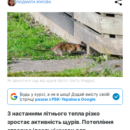
ЛЮДМИЛА ЖУКОВА
Як захистити сад від щурів (фото: Getty Images)
Будь у курсі, а не в шоці! Додай змісту своїй
стрічці
разом з РБК-Україна в Google
З настанням літнього тепла різко
зростає активність щурів. Потепління