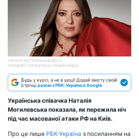
Наталія Могилевська (фото:
instagram.com/nataliya_mogilevskaya)
Будь у курсі, а не в шоці! Додай змісту своїй
стрічці
разом з РБК-Україна в Google
Українська співачка Наталія
Могилевська показала, як пережила ніч
під час масованої атаки РФ на Київ.
Про це пише
РБК-Україна
з посиланням на