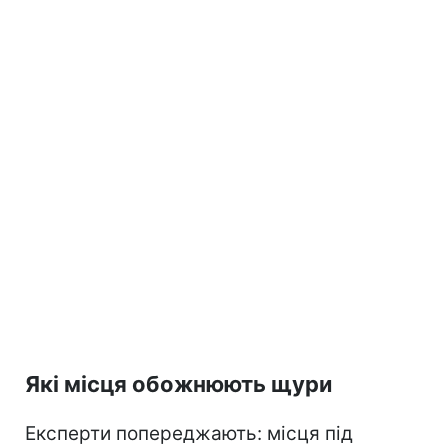
Які місця обожнюють щури
Експерти попереджають: місця під