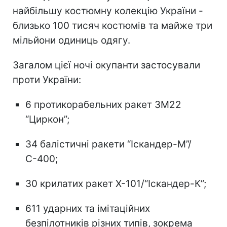
найбільшу костюмну колекцію України -
близько 100 тисяч костюмів та майже три
мільйони одиниць одягу.
Загалом цієї ночі окупанти застосували
проти України:
6 протикорабельних ракет 3М22
“Циркон”;
34 балістичні ракети “Іскандер-М”/
С-400;
30 крилатих ракет Х-101/“Іскандер-К”;
611 ударних та імітаційних
безпілотників різних типів, зокрема